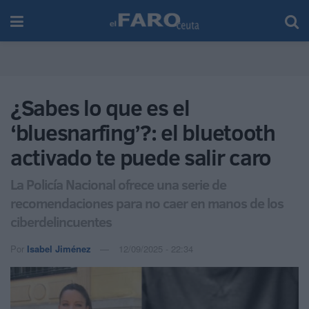
¿Sabes lo que es el
‘bluesnarfing’?: el bluetooth
activado te puede salir caro
La Policía Nacional ofrece una serie de
recomendaciones para no caer en manos de los
ciberdelincuentes
Por
Isabel Jiménez
12/09/2025 - 22:34