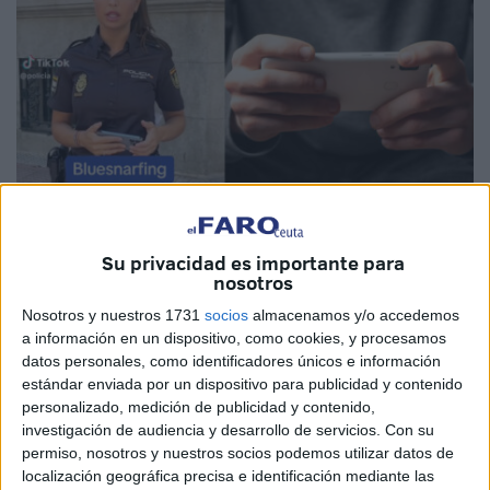
Su privacidad es importante para
Imagen cedida
nosotros
Nosotros y nuestros 1731
socios
almacenamos y/o accedemos
a información en un dispositivo, como cookies, y procesamos
datos personales, como identificadores únicos e información
¿Llevas siempre el bluetooth activado?
Si la respuesta
estándar enviada por un dispositivo para publicidad y contenido
es sí entonces puedes convertirte en la próxima víctima de
personalizado, medición de publicidad y contenido,
los ciberdelincuentes. Para evitarlo,
la Policía Nacional
investigación de audiencia y desarrollo de servicios.
Con su
permiso, nosotros y nuestros socios podemos utilizar datos de
ofrece una serie de recomendaciones para que ningún
localización geográfica precisa e identificación mediante las
ciudadano, incluyendo algún vecino de Ceuta, caiga en