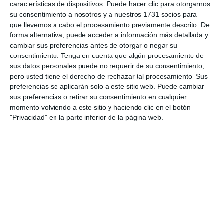
características de dispositivos. Puede hacer clic para otorgarnos
este robo de datos:
el ‘bluesnarfing’.
su consentimiento a nosotros y a nuestros 1731 socios para
que llevemos a cabo el procesamiento previamente descrito. De
A través de uno de sus acostumbrados vídeos explicativos
forma alternativa, puede acceder a información más detallada y
en sus redes sociales, los agentes de seguridad explican
cambiar sus preferencias antes de otorgar o negar su
consentimiento.
Tenga en cuenta que algún procesamiento de
que al delincuente solo le basta con que esta persona esté
sus datos personales puede no requerir de su consentimiento,
apenas a unos diez o quince metros de distancia
para
pero usted tiene el derecho de rechazar tal procesamiento. Sus
que ya estés en peligro.
preferencias se aplicarán solo a este sitio web. Puede cambiar
sus preferencias o retirar su consentimiento en cualquier
Lo peligroso de tener el bluetooth
momento volviendo a este sitio y haciendo clic en el botón
"Privacidad" en la parte inferior de la página web.
activado
Si esto ocurre y tienes el
bluetooth activado
, entonces el
ciberdelincuente
podrá acceder a tu teléfono móvil con
facilidad.
“Con esta técnica se
persigue robar datos, contactos,
correos electrónicos, mensajes, incluso archivos