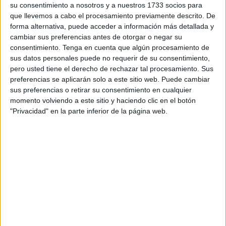
su consentimiento a nosotros y a nuestros 1733 socios para
Alma,
una tortuga verde que presentaba problemas de
que llevemos a cabo el procesamiento previamente descrito. De
flotabilidad
, “dio señal ayer a las 08:28 horas de la
forma alternativa, puede acceder a información más detallada y
mañana. Se ve que está a la altura de Safi, va hacia
cambiar sus preferencias antes de otorgar o negar su
Esauira, ha pasado Agadir y está en Tan-Tan, casi
consentimiento.
Tenga en cuenta que algún procesamiento de
sus datos personales puede no requerir de su consentimiento,
metiéndose en el Sáhara. Parece que fuera a cruzar para
pero usted tiene el derecho de rechazar tal procesamiento. Sus
las Islas Canarias o Cabo Verde”, detalla Rivas.
preferencias se aplicarán solo a este sitio web. Puede cambiar
sus preferencias o retirar su consentimiento en cualquier
Elma, la tortuga Boba que fue encontrada con la aleta
momento volviendo a este sitio y haciendo clic en el botón
izquierda delantera cortada y problemas de flotabilidad,
"Privacidad" en la parte inferior de la página web.
hizo el mismo camino que Alma, “pasando por el Estrecho,
pegándose a la costa marroquí, pero esta parece que está
en medio y no nos queda claro si tirará para Las Madeiras
o para las Islas Canarias”, señala.
En cuanto a Manca, otra de las tortugas Bobas que se
devolvió a casa tras ser tratada por problemas de
flotabilidad y, al igual que Elma, con la aleta delantera
izquierda cortada, está realizando el mismo recorrido que