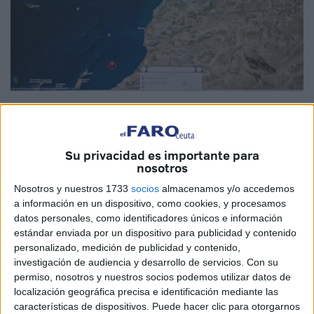
Reproducción
Su privacidad es importante para
nosotros
El presidente del
Cecam
, Juan Carlos Rivas, ha informado
Nosotros y nuestros 1733
socios
almacenamos y/o accedemos
del seguimiento de
Alma, Elma y Manca, tres tortugas
a
a información en un dispositivo, como cookies, y procesamos
las que se devolvió al mar tras ser tratadas en las
datos personales, como identificadores únicos e información
instalaciones del centro de Ceuta por distintas dolencias.
estándar enviada por un dispositivo para publicidad y contenido
personalizado, medición de publicidad y contenido,
A través del programa de rastreo ‘Argos’, el Cecam puede
investigación de audiencia y desarrollo de servicios.
Con su
permiso, nosotros y nuestros socios podemos utilizar datos de
hacer un seguimiento de estos animales marinos gracias
localización geográfica precisa e identificación mediante las
al
gps
que se colocó en cada una de estas especies.
características de dispositivos. Puede hacer clic para otorgarnos