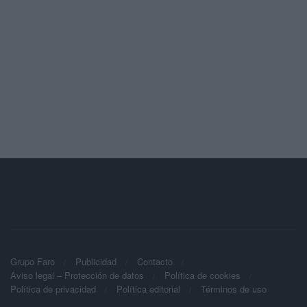
Grupo Faro
Publicidad
Contacto
Aviso legal – Protección de datos
Política de cookies
Política de privacidad
Política editorial
Términos de uso