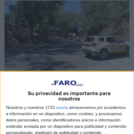
Imagen de archivo
Su privacidad es importante para
nosotros
Vox Ceuta se ha pronunciado este viernes para reclamar a
Nosotros y nuestros 1733
socios
almacenamos y/o accedemos
a información en un dispositivo, como cookies, y procesamos
la Ciudad Autónoma “
una intervención urgente y
datos personales, como identificadores únicos e información
contundente
para evitar que se produzcan más incendios
estándar enviada por un dispositivo para publicidad y contenido
en las inmediaciones del Centro de Estancia Temporal de
personalizado, medición de publicidad y contenido,