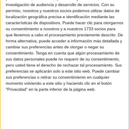
Inmigrantes
(CETI)
”.
investigación de audiencia y desarrollo de servicios.
Con su
permiso, nosotros y nuestros socios podemos utilizar datos de
En un comunicado de prensa han recalcado que “después
localización geográfica precisa e identificación mediante las
características de dispositivos. Puede hacer clic para otorgarnos
del último
incendio
en el que no se tuvieron que lamentar
su consentimiento a nosotros y a nuestros 1733 socios para
daños materiales o humanos gracias a la rápida
que llevemos a cabo el procesamiento previamente descrito. De
intervención del servicio de bomberos, desde la
forma alternativa, puede acceder a información más detallada y
administración local se debería disponer de un dispositivo
cambiar sus preferencias antes de otorgar o negar su
consentimiento.
Tenga en cuenta que algún procesamiento de
extraordinario de vigilancia en la zona
para impedir que
sus datos personales puede no requerir de su consentimiento,
cada noche se sigan realizando fogatas
”.
pero usted tiene el derecho de rechazar tal procesamiento. Sus
preferencias se aplicarán solo a este sitio web. Puede cambiar
Sobre esta situación, Vox ha denunciado que
“existe un
sus preferencias o retirar su consentimiento en cualquier
importante
riesgo de incendio
que puede afectar a las
momento volviendo a este sitio y haciendo clic en el botón
casas de la zona”
, asegurando que “desde la Ciudad
"Privacidad" en la parte inferior de la página web.
Autónoma no se están tomando medidas para impedirlo”.
El partido ha recordado en su comunicado que ya hace
tres semanas le advirtieron al Gobierno en la Asamblea de
esta situación “para pedirle que actuara en su