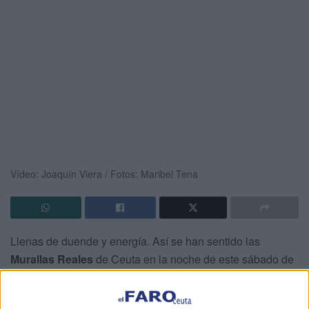
Vídeo: Joaquín Viera / Fotos: Maribel Tena
Llenas de duende y energía. Así se han sentido las
Murallas Reales
de Ceuta en la noche de este sábado de
la mano de
Rosario Flores
.
La artista ha presentado su álbum
Universo de Ley
ante