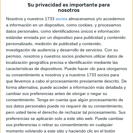
Su privacidad es importante para
el público caballa, quienes no han parado de
cantar y
nosotros
bailar
siguiendo el ritmo de las canciones de esta artista
Nosotros y nuestros 1733
socios
almacenamos y/o accedemos
que ya tiene más de
tres décadas de trayectoria sobre
a información en un dispositivo, como cookies, y procesamos
los escenarios
.
datos personales, como identificadores únicos e información
estándar enviada por un dispositivo para publicidad y contenido
Rosario volvía a la ciudad con ganas de reencontrarse con
personalizado, medición de publicidad y contenido,
su público. Se esperaba que fuera una gran noche y así ha
investigación de audiencia y desarrollo de servicios.
Con su
permiso, nosotros y nuestros socios podemos utilizar datos de
sido desde el instante en que se abrieron las puertas para
localización geográfica precisa e identificación mediante las
acceder el recinto.
características de dispositivos. Puede hacer clic para otorgarnos
su consentimiento a nosotros y a nuestros 1733 socios para
Las últimas entradas, desde las
que llevemos a cabo el procesamiento previamente descrito. De
forma alternativa, puede acceder a información más detallada y
20.00
cambiar sus preferencias antes de otorgar o negar su
consentimiento.
Tenga en cuenta que algún procesamiento de
Las Murallas Reales se preparaban para recibir a esta
sus datos personales puede no requerir de su consentimiento,
pero usted tiene el derecho de rechazar tal procesamiento. Sus
gran artista desde muy temprano. A las ocho de la tarde, la
preferencias se aplicarán solo a este sitio web. Puede cambiar
taquilla de este lugar se abrió al público para poner a la
sus preferencias o retirar su consentimiento en cualquier
venta las últimas localidades disponibles para disfrutar en
momento volviendo a este sitio y haciendo clic en el botón