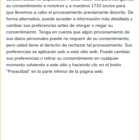
‘My perfect day’ es una iniciativa que todavía no ha
su consentimiento a nosotros y a nuestros 1733 socios para
concluido, en la que los niños, que este año estudian 5º de
que llevemos a cabo el procesamiento previamente descrito. De
Educación Primaria, llevaron a cabo pequeños retos para
forma alternativa, puede acceder a información más detallada y
cambiar sus preferencias antes de otorgar o negar su
trabajar la inteligencia emocional y explicaron cómo sería
consentimiento.
Tenga en cuenta que algún procesamiento de
su día perfecto en inglés junto a alumnos de Italia, Polonia,
sus datos personales puede no requerir de su consentimiento,
Turquía y Portugal. Describieron también su día a día en
pero usted tiene el derecho de rechazar tal procesamiento. Sus
casa y cómo empezaban a valorar todo ese tiempo en el
preferencias se aplicarán solo a este sitio web. Puede cambiar
sus preferencias o retirar su consentimiento en cualquier
que no podían acudir a las clases de forma presencial ni
momento volviendo a este sitio y haciendo clic en el botón
salir de casa.
"Privacidad" en la parte inferior de la página web.
La asesora docente de Educación María José Cayuela y
los embajadores de eTwinning Sergio González y
Margarita Gentil han repartido también un pequeño
obsequio —con material escolar y una fiambrera— a los
estudiantes por su esfuerzo.
“La primera vez que lo hacen los niños y consigues este
resultado… es una alegría enorme”, ha asegurado Deepa