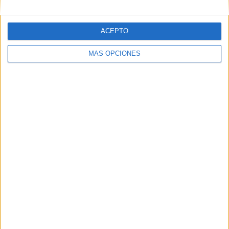
ACEPTO
MÁS OPCIONES
Tags:
colegio
Colegio Rosalía de Castro
Tecnología
Related
Posts
El Gobierno de Ceuta ordena la limpieza
extraordinaria de colegios tras detectar
varias entradas
HACE 33 MINUTOS
Colegios en vez de cuarteles, la solución
para acoger menores en Ceuta
HACE 1 DÍA
España exigirá reparar móviles,