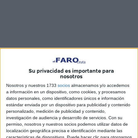
Imagen: Jesús Galindo
Su privacidad es importante para
nosotros
Nosotros y nuestros 1733
socios
almacenamos y/o accedemos
La tutora Deepa Vensi y 15 alumnos del colegio público
a información en un dispositivo, como cookies, y procesamos
Rosalía de Castro
de Ceuta han recibido un diploma por
datos personales, como identificadores únicos e información
su participación en el proyecto ‘My perfect day’, un trabajo
estándar enviada por un dispositivo para publicidad y contenido
que desarrollaron a finales del
curso
pasado, durante el
personalizado, medición de publicidad y contenido,
investigación de audiencia y desarrollo de servicios.
Con su
confinamiento, y que le ha valido al centro el sello de
permiso, nosotros y nuestros socios podemos utilizar datos de
calidad otorgado por el servicio nacional de
eTwinning
.
localización geográfica precisa e identificación mediante las
características de dispositivos. Puede hacer clic para otorgarnos