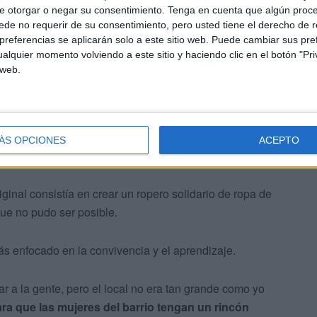
e otorgar o negar su consentimiento.
Tenga en cuenta que algún proc
s del taller, Afri y Mari Carmen, encargadas de dar vida
de no requerir de su consentimiento, pero usted tiene el derecho de r
referencias se aplicarán solo a este sitio web. Puede cambiar sus pref
alquier momento volviendo a este sitio y haciendo clic en el botón "Pri
 web.
 agradecer públicamente el apoyo de ambas
 y han hecho la obra. Gracias a ellos esto se ha podido
ÁS OPCIONES
ACEPTO
iginal consistía en crear un ropero solidario de ropa de
e no pudo ser posible.
más enfocado en la convivencia y el aprendizaje.
 a la gente, pero el local no era tan grande como yo
ra que las mujeres del barrio tengan un rincón