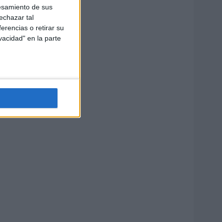
esamiento de sus
echazar tal
erencias o retirar su
vacidad" en la parte