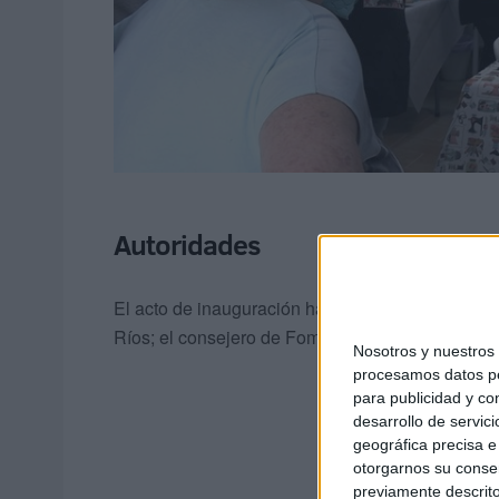
Autoridades
El acto de inauguración ha contado con la presen
Ríos; el consejero de Fomento, Alejandro Ramíre
Nosotros y nuestro
procesamos datos per
para publicidad y co
desarrollo de servici
geográfica precisa e 
otorgarnos su conse
previamente descrito