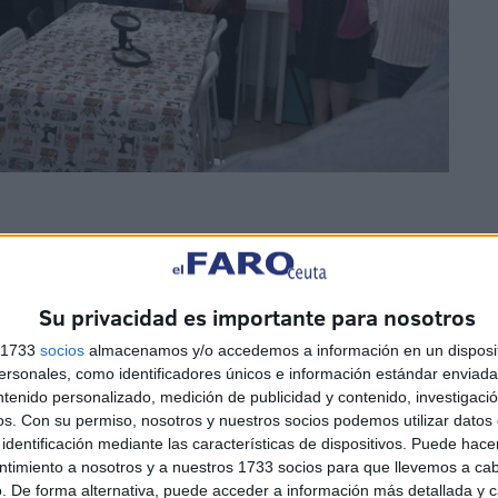
cia del presidente de la asociación de vecinos, José
Su privacidad es importante para nosotros
z; y la consejera de Servicios Sociales, Nabila Benzina.
s 1733
socios
almacenamos y/o accedemos a información en un disposit
sonales, como identificadores únicos e información estándar enviada 
ntenido personalizado, medición de publicidad y contenido, investigaci
os.
Con su permiso, nosotros y nuestros socios podemos utilizar datos 
identificación mediante las características de dispositivos. Puede hacer
ntimiento a nosotros y a nuestros 1733 socios para que llevemos a ca
. De forma alternativa, puede acceder a información más detallada y 