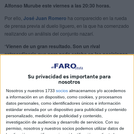
Alfonso Murube este viernes a las 20:30 horas.
Por ello,
José Juan Romero
ha comparecido en la rueda
de prensa previa al duelo liguero, en la que ha comenzado
realizando un análisis del conjunto nazarí.
“
Vienen de un gran resultado. Son un rival
extraordinario que para nada estaba en las posiciones
que le correspondía y han salido de ahí abajo. Creo
que están llegando a la zona a la que todos
Su privacidad es importante para
esperábamos
”, expresó.
nosotros
Concentrado en el duelo contra el
Nosotros y nuestros 1733
socios
almacenamos y/o accedemos
a información en un dispositivo, como cookies, y procesamos
Granada
datos personales, como identificadores únicos e información
estándar enviada por un dispositivo para publicidad y contenido
personalizado, medición de publicidad y contenido,
Por otro lado, el de Gerena no quiso ofrecer declaraciones
investigación de audiencia y desarrollo de servicios.
Con su
sobre el
pasado encuentro contra el Huesca
, que quedó
permiso, nosotros y nuestros socios podemos utilizar datos de
marcado por la polémica expulsión de Marcos Fernández.