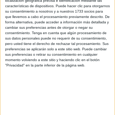
localización geográfica precisa e identificación mediante las
características de dispositivos. Puede hacer clic para otorgarnos
su consentimiento a nosotros y a nuestros 1733 socios para
que llevemos a cabo el procesamiento previamente descrito. De
forma alternativa, puede acceder a información más detallada y
cambiar sus preferencias antes de otorgar o negar su
consentimiento.
Tenga en cuenta que algún procesamiento de
“
Ya hablé de ese partido cuando correspondía y opiné
sus datos personales puede no requerir de su consentimiento,
acerca de lo que vi. Ahora ya no hay tiempo para
pero usted tiene el derecho de rechazar tal procesamiento. Sus
preferencias se aplicarán solo a este sitio web. Puede cambiar
llorar
”, respondió Romero.
sus preferencias o retirar su consentimiento en cualquier
momento volviendo a este sitio y haciendo clic en el botón
Volvió a hacer énfasis en el duelo de este viernes, un
"Privacidad" en la parte inferior de la página web.
choque que ni imaginaba el técnico hace años atrás
cuando estaba con el Ceuta en categorías inferiores.
“
Mañana tenemos un partido bonito, un partido que,
probablemente, cuando yo llegué a Ceuta ni soñaba
que pudiera vivir un partido como el de mañana,
probablemente la afición tampoco en los últimos casi
50 años y no tenemos tiempo de mirar atrás ni de