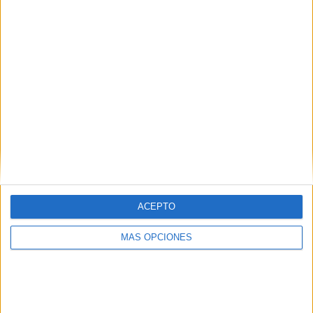
Marcos Fernández
no podrá estar en el verde por la
sanción de un partido.
El Ceuta recupera a Konrad de la Fuente
, que no pudo
disputar el partido del pasado domingo por molestias
físicas.
ACEPTO
MÁS OPCIONES
Tags:
AD Ceuta
deportes
Estadio Alfonso Murube