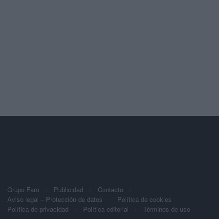
Grupo Faro
Publicidad
Contacto
Aviso legal – Protección de datos
Política de cookies
Política de privacidad
Política editorial
Términos de uso