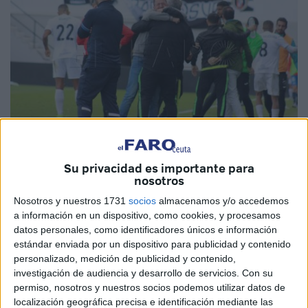
Su privacidad es importante para
María García
nosotros
Nosotros y nuestros 1731
socios
almacenamos y/o accedemos
a información en un dispositivo, como cookies, y procesamos
datos personales, como identificadores únicos e información
La
AD Ceuta FC
ha conseguido este jueves una
estándar enviada por un dispositivo para publicidad y contenido
importante victoria ante el Sanse
en el
‘Murube’.
No
personalizado, medición de publicidad y contenido,
tanto por lo numérico, ya que aún se encuentra a 11 de la
investigación de audiencia y desarrollo de servicios.
Con su
salvación, pero sí en lo anímico ya que el
equipo
llevaba 9
permiso, nosotros y nuestros socios podemos utilizar datos de
localización geográfica precisa e identificación mediante las
derrotas consecutivas.