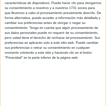
características de dispositivos. Puede hacer clic para otorgarnos
su consentimiento a nosotros y a nuestros 1731 socios para
El entrenador del Ceuta,
José Juan Romero,
ha
que llevemos a cabo el procesamiento previamente descrito. De
comparecido ante los medios de comunicación, y ha
forma alternativa, puede acceder a información más detallada y
mostrado su felicidad después de la victoria.
cambiar sus preferencias antes de otorgar o negar su
consentimiento.
Tenga en cuenta que algún procesamiento de
“A veces los resultados no dejan ver la realidad de los
sus datos personales puede no requerir de su consentimiento,
partidos, pero no se cuanto llevaremos con este nivel pero
pero usted tiene el derecho de rechazar tal procesamiento. Sus
preferencias se aplicarán solo a este sitio web. Puede cambiar
no con la fortuna o no con la superioridad de este
sus preferencias o retirar su consentimiento en cualquier
encuentro en las dos áreas. En la primera mitad lo
momento volviendo a este sitio y haciendo clic en el botón
estábamos haciendo muy bien y nos penaliza otra acción.
"Privacidad" en la parte inferior de la página web.
Había la sensación que teníamos que ganar y el equipo ha
sabido superarse y hacer un gran segundo tiempo”.
Asimismo, el técnico caballa ha vuelto alabar a la afición
por el gran empuje que ha hecho para que el equipo
remontara el partido.
“Lo he dicho durante toda la semana a los jugadores que