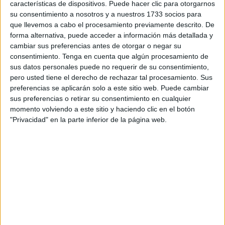
características de dispositivos. Puede hacer clic para otorgarnos
encuentro con el
Pontevedra
es “seguir pasando de ronda
su consentimiento a nosotros y a nuestros 1733 socios para
e intentar seguir estando vivos”.
que llevemos a cabo el procesamiento previamente descrito. De
forma alternativa, puede acceder a información más detallada y
“Evidentemente no es la final de hace tres semanas,
cambiar sus preferencias antes de otorgar o negar su
consentimiento.
Tenga en cuenta que algún procesamiento de
cuatro, o dos incluso porque bueno nos hemos metido ahí
sus datos personales puede no requerir de su consentimiento,
en un grupo, donde aunque todavía hay unos puntos y la
pero usted tiene el derecho de rechazar tal procesamiento. Sus
situación sigue siendo muy difícil, pero por lo menos
preferencias se aplicarán solo a este sitio web. Puede cambiar
estamos en la competición”, ha comentado.
sus preferencias o retirar su consentimiento en cualquier
momento volviendo a este sitio y haciendo clic en el botón
La unión de los
jugadores
fue clave en la última victoria.
"Privacidad" en la parte inferior de la página web.
“Hasta el domingo no era así, dependíamos mucho de
Rodri o en algún momento de Adri Cuevas o anteriormente
de Pablo. El domingo se unieron se unieron más y eso
hizo que tuviéramos una rentabilidad mayor. Pero bueno,
Rodri para nosotros tiene un valor fundamental. Insisto que
el partido del domingo lo ganamos dentro de una
dinámica, pero no fue ni mucho menos el mejor partido
nuestro. Hemos hecho mejores partidos y los hemos