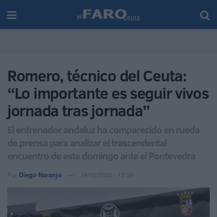
Romero, técnico del Ceuta:
“Lo importante es seguir vivos
jornada tras jornada”
El entrenador andaluz ha comparecido en rueda
de prensa para analizar el trascendental
encuentro de este domingo ante el Pontevedra
Por
Diego Naranjo
24/02/2023 - 12:39