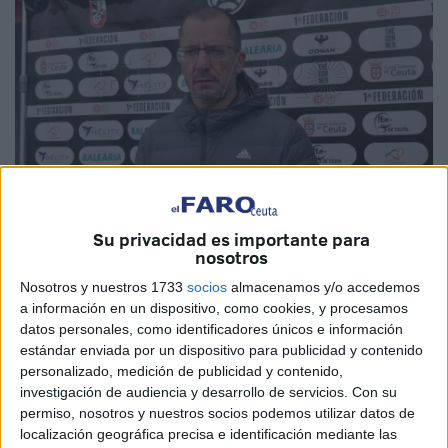
Su privacidad es importante para
Foto: El Faro
nosotros
Nosotros y nuestros 1733
socios
almacenamos y/o accedemos
a información en un dispositivo, como cookies, y procesamos
datos personales, como identificadores únicos e información
El entrenador del
Ceuta
, José Juan Romero, ha insistido
estándar enviada por un dispositivo para publicidad y contenido
este viernes en la importancia de cada punto al tratarse de
personalizado, medición de publicidad y contenido,
una eliminatoria, como fue el punto que los blancos le
investigación de audiencia y desarrollo de servicios.
Con su
permiso, nosotros y nuestros socios podemos utilizar datos de
arrebataron el pasado fin de semana al Rayo
localización geográfica precisa e identificación mediante las
Majadahonda. El objetivo para el técnico de cara al