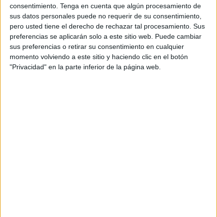
consentimiento.
Tenga en cuenta que algún procesamiento de
Las sensaciones son muy buenas en esta stage de
sus datos personales puede no requerir de su consentimiento,
pretemporada
que están realizando en Montecastillo. Dos
pero usted tiene el derecho de rechazar tal procesamiento. Sus
preferencias se aplicarán solo a este sitio web. Puede cambiar
victorias al Betis Deportivo y al San Fernando en esta
sus preferencias o retirar su consentimiento en cualquier
concentración en Jerez y un triunfo en Cádiz contra el filial
momento volviendo a este sitio y haciendo clic en el botón
cadista han sido los resultados hasta el momento de los
"Privacidad" en la parte inferior de la página web.
test de pretemporada del conjunto caballa.
El técnico de Gerena compareció al término del encuentro
ante el San Fernando y afirmó que las sensaciones son
muy positivas: “Es verdad que cuando se juntan los
buenos futbolistas es mucho más fácil que todo se acople”.
Asimismo, el entrenador destacó que el “resultado es lo de
menos”. También hizo referencia a los elogios de su
equipo en la parte ofensiva: “Estamos demostrando tener
muchos aspectos positivos en
ataque
”, subrayó el técnico
andaluz.