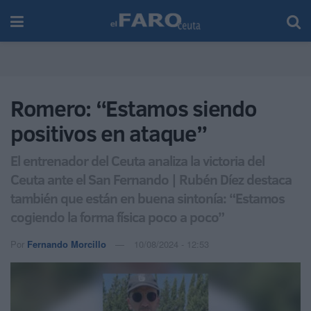
Romero: “Estamos siendo
positivos en ataque”
El entrenador del Ceuta analiza la victoria del
Ceuta ante el San Fernando | Rubén Díez destaca
también que están en buena sintonía: “Estamos
cogiendo la forma física poco a poco”
Por
Fernando Morcillo
10/08/2024 - 12:53