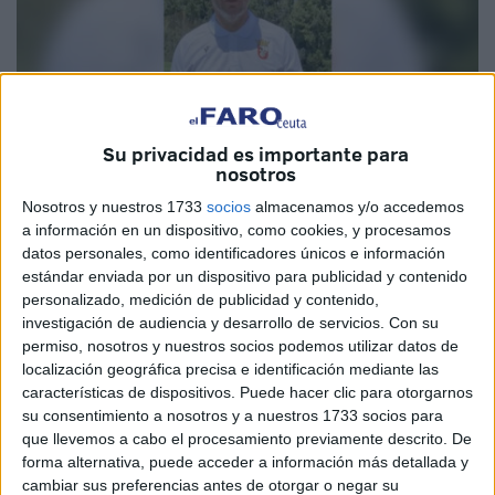
Su privacidad es importante para
nosotros
Nosotros y nuestros 1733
socios
almacenamos y/o accedemos
a información en un dispositivo, como cookies, y procesamos
datos personales, como identificadores únicos e información
Imagen cedida
estándar enviada por un dispositivo para publicidad y contenido
personalizado, medición de publicidad y contenido,
investigación de audiencia y desarrollo de servicios.
Con su
permiso, nosotros y nuestros socios podemos utilizar datos de
La tercera victoria consecutiva en pretemporada culminó
localización geográfica precisa e identificación mediante las
con unas declaraciones del
entrenador
del Ceuta, José
características de dispositivos. Puede hacer clic para otorgarnos
su consentimiento a nosotros y a nuestros 1733 socios para
Juan Romero, y el futbolista Rubén Díez
en el post del
que llevemos a cabo el procesamiento previamente descrito. De
partido contra el San Fernando luego de ganar por 2-0
forma alternativa, puede acceder a información más detallada y
al conjunto isleño.
cambiar sus preferencias antes de otorgar o negar su