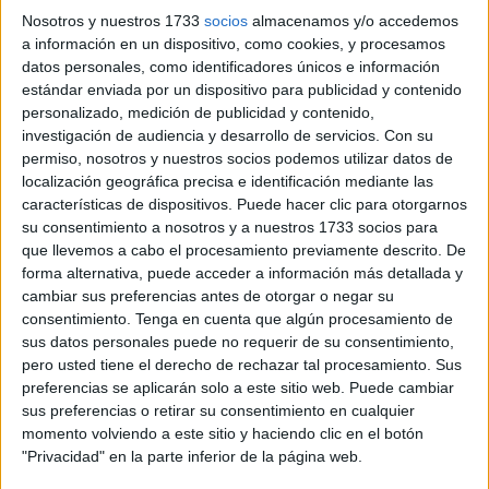
contra la Sociedad Deportiva Huesca
.
Nosotros y nuestros 1733
socios
almacenamos y/o accedemos
a información en un dispositivo, como cookies, y procesamos
Primero de todo fue preguntado p
or lo mas reciente que
datos personales, como identificadores únicos e información
ha sido la salida de Efe al Cádiz
: “Sabía que podía
estándar enviada por un dispositivo para publicidad y contenido
ocurrir, tenía la sensación de que un día podía pasar, es un
personalizado, medición de publicidad y contenido,
jugador diferencial, a día de hoy muy pocos se ven así, es
investigación de audiencia y desarrollo de servicios.
Con su
permiso, nosotros y nuestros socios podemos utilizar datos de
un futbolista muy llamativo y muy rápido, el Cádiz ha
localización geográfica precisa e identificación mediante las
estado rápido y el Ceuta no ha podido hacer nada ya que
características de dispositivos. Puede hacer clic para otorgarnos
han pagado su clausula”, contó Romero.
su consentimiento a nosotros y a nuestros 1733 socios para
que llevemos a cabo el procesamiento previamente descrito. De
También, el de Gerena ha hablado
sobre el mercado de
forma alternativa, puede acceder a información más detallada y
fichajes: “
Necesitábamos otro delantero, se ha traído,
cambiar sus preferencias antes de otorgar o negar su
consentimiento.
Tenga en cuenta que algún procesamiento de
necesitábamos sustituir a Efe y necesitábamos a extremo
sus datos personales puede no requerir de su consentimiento,
del perfil de Salvi. Marcos, ya estaba ya jugó la semana
pero usted tiene el derecho de rechazar tal procesamiento. Sus
pasada y, bueno, vamos a ver si aquí lo importante es que
preferencias se aplicarán solo a este sitio web. Puede cambiar
rápidamente se adapten y que le podamos sacar el
sus preferencias o retirar su consentimiento en cualquier
momento volviendo a este sitio y haciendo clic en el botón
máximo partido”, explicó el entrenador de la AD Ceuta, sí
"Privacidad" en la parte inferior de la página web.
que es verdad, “los futbolistas vienen sin actividad”.