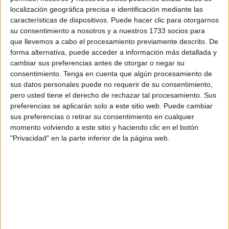
localización geográfica precisa e identificación mediante las
Estos tres puntos estuvieron marcados por un intenso
características de dispositivos. Puede hacer clic para otorgarnos
esfuerzo colectivo y decisiones arbitrales que
su consentimiento a nosotros y a nuestros 1733 socios para
condicionaron el desarrollo del
partido
. Romero destacó
que llevemos a cabo el procesamiento previamente descrito. De
el carácter y la madurez del conjunto ceutí tras imponerse
forma alternativa, puede acceder a información más detallada y
cambiar sus preferencias antes de otorgar o negar su
a pesar de jugar en inferioridad numérica durante buena
consentimiento.
Tenga en cuenta que algún procesamiento de
parte del encuentro.
sus datos personales puede no requerir de su consentimiento,
pero usted tiene el derecho de rechazar tal procesamiento. Sus
El técnico se mostró especialmente crítico con la expulsión
preferencias se aplicarán solo a este sitio web. Puede cambiar
de un jugador del Ceuta: “Es ya una constante: dos
sus preferencias o retirar su consentimiento en cualquier
jugadores disputan un balón y el nuestro es el que recibe
momento volviendo a este sitio y haciendo clic en el botón
la expulsión. Hay imágenes que no dejan lugar a dudas,
"Privacidad" en la parte inferior de la página web.
pero siempre somos los castigados. Además, nos anulan
un gol clarísimo que podría haber encauzado el partido,
porque 11 contra 11 estábamos siendo superiores”, indicó.
Romero no escondió su frustración tras los ataques del
filial sevillista: “Cansa. Nos jugamos mucho y se debe
respetar a todos los escudos. Hoy se ha sufrido, no por