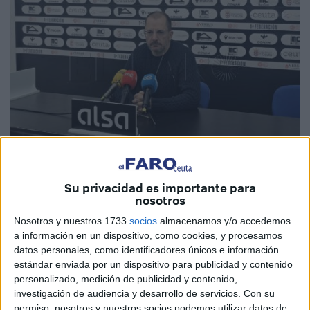
Fotos: Fernando Morcillo
Su privacidad es importante para
nosotros
Nosotros y nuestros 1733
socios
almacenamos y/o accedemos
a información en un dispositivo, como cookies, y procesamos
Este sábado, José Juan Romero, entrenador de la
AD
datos personales, como identificadores únicos e información
Ceuta
, compareció en rueda de prensa tras
la victoria de
estándar enviada por un dispositivo para publicidad y contenido
su equipo ante en el Sevilla Atlético
por la mínima con el
personalizado, medición de publicidad y contenido,
investigación de audiencia y desarrollo de servicios.
Con su
tanto de Carlos Hernández.
permiso, nosotros y nuestros socios podemos utilizar datos de