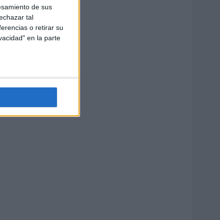
esamiento de sus
echazar tal
erencias o retirar su
vacidad" en la parte