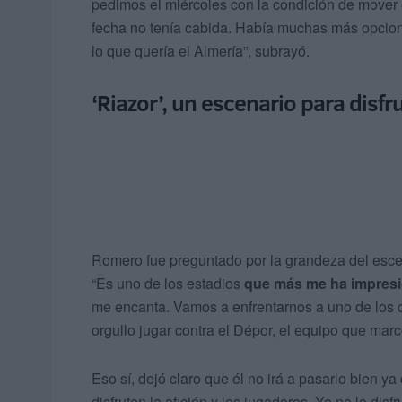
pedimos el miércoles con la condición de mover 
fecha no tenía cabida. Había muchas más opcion
lo que quería el Almería”, subrayó.
‘Riazor’, un escenario para disf
Romero fue preguntado por la grandeza del esce
“Es uno de los estadios
que más me ha impres
me encanta. Vamos a enfrentarnos a uno de los 
orgullo jugar contra el Dépor, el equipo que mar
Eso sí, dejó claro que él no irá a pasarlo bien y
disfruten la afición y los jugadores. Yo no lo di