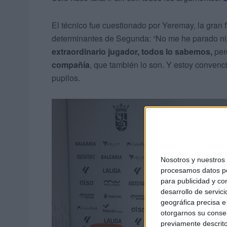
El técnico fue cuestionado por Yeremay, la gran f
determinantes de Segunda: “No me he parado n
extraordinario jugador, todos lo sabemos,
per
compañía
, que también lo son. Y estoy convenc
pupilos.
Nosotros y nuestro
procesamos datos per
para publicidad y co
desarrollo de servici
geográfica precisa e 
otorgarnos su conse
previamente descrito