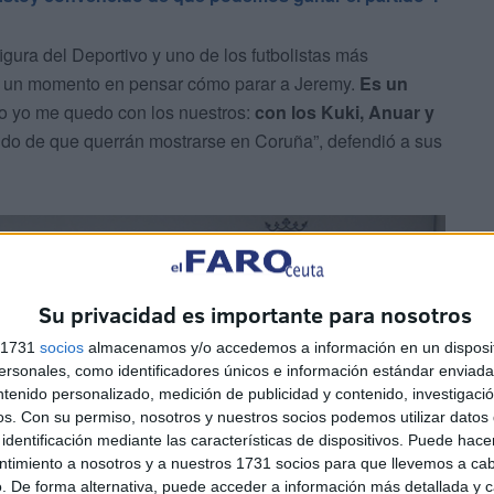
igura del Deportivo y uno de los futbolistas más
i un momento en pensar cómo parar a Jeremy.
Es un
o yo me quedo con los nuestros:
con los Kuki, Anuar y
ido de que querrán mostrarse en Coruña”, defendió a sus
Su privacidad es importante para nosotros
s 1731
socios
almacenamos y/o accedemos a información en un disposit
sonales, como identificadores únicos e información estándar enviada 
ntenido personalizado, medición de publicidad y contenido, investigaci
os.
Con su permiso, nosotros y nuestros socios podemos utilizar datos 
identificación mediante las características de dispositivos. Puede hacer
ntimiento a nosotros y a nuestros 1731 socios para que llevemos a ca
. De forma alternativa, puede acceder a información más detallada y 