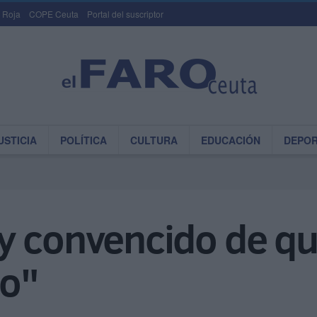
 Roja
COPE Ceuta
Portal del suscriptor
USTICIA
POLÍTICA
CULTURA
EDUCACIÓN
DEPO
y convencido de q
do"