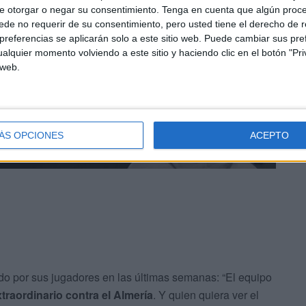
e otorgar o negar su consentimiento.
Tenga en cuenta que algún proc
de no requerir de su consentimiento, pero usted tiene el derecho de r
referencias se aplicarán solo a este sitio web. Puede cambiar sus pref
alquier momento volviendo a este sitio y haciendo clic en el botón "Pri
 web.
ÁS OPCIONES
ACEPTO
do por sus jugadores en las últimas semanas: “El equipo
raordinario contra el Almería
. Y quien quiera ver el