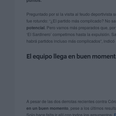
puntos.
Preguntado por si la visita al feudo deportivista 
fue rotundo: “¿El partido más complicado? No sabr
potencial
. Pero vamos más preparados que, por 
‘El Sardinero’ competimos hasta la expulsión. S
habrá partidos incluso más complicados”, indicó 
El equipo llega en buen momen
A pesar de las dos derrotas recientes contra Có
en un buen momento
, pese a los últimos resul
Solo hace falta ir allí con todos los argumentos.