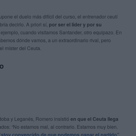
supone el duelo más difícil del curso, el entrenador ceutí
ía decirlo. A priori sí,
por ser el líder y por su
ejemplo, cuando visitamos Santander, otro equipazo. En
abemos dónde vamos, a un extraordinario rival, pero
el míster del Ceuta.
to
rdoba y Leganés, Romero insistió
en que el Ceuta llega
tados: “No estamos mal, al contrario. Estamos muy bien.
Estoy convencido de que podemos ganar el partido”.