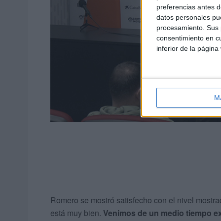
preferencias antes d
datos personales pue
procesamiento. Sus p
consentimiento en cu
inferior de la página
M
Romero se mostró satisfecho con el nivel mostra
está muy bien.
Venimos de un medio tiempo ext