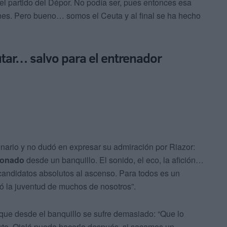
el partido del Dépor. No podía ser, pues entonces esa
es. Pero bueno… somos el Ceuta y al final se ha hecho
rutar… salvo para el entrenador
nario y no dudó en expresar su admiración por Riazor:
ionado
desde un banquillo. El sonido, el eco, la afición…
candidatos absolutos al ascenso. Para todos es un
có la juventud de muchos de nosotros”.
a que desde el banquillo se sufre demasiado: “Que lo
sfruto. Ojalá pueda hacerlo después, si sacamos un