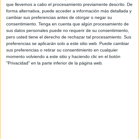
que llevemos a cabo el procesamiento previamente descrito. De
El técnico del conjunto caballa aseguró que
“hemos visto
forma alternativa, puede acceder a información más detallada y
un enorme partido de fútbol" en El Arcángel (3-3)
en un
cambiar sus preferencias antes de otorgar o negar su
duelo donde se han enfrentado dos equipos que no
consentimiento.
Tenga en cuenta que algún procesamiento de
especulan que han realizado un partido que quedará
sus datos personales puede no requerir de su consentimiento,
pero usted tiene el derecho de rechazar tal procesamiento. Sus
grabado en la temporada". José Juan Romero se lamentó
preferencias se aplicarán solo a este sitio web. Puede cambiar
del
penalti
que señaló el colegiado, “un penalti inexistente
sus preferencias o retirar su consentimiento en cualquier
y ha querido pedir "perdón" a la afición de
Córdoba
y a la
momento volviendo a este sitio y haciendo clic en el botón
entidad por los gestos de Uche tras el empate que le han
"Privacidad" en la parte inferior de la página web.
costado la expulsión”.
Sobre el desarrollo del partido el sevillano lo tuvo claro:
“Este partido "quedará grabado en la temporada", y tiene
toda la razón por el espectáculo dado por ambos equipos.
“El Córdoba CF y la AD Ceuta FC han realizado un partido
espectacular, sin especular con el objetivo de tumbar al
rival. Un partido con seis goles que ha finalizado con
empate (3-3) y donde el espectador si es neutral ha