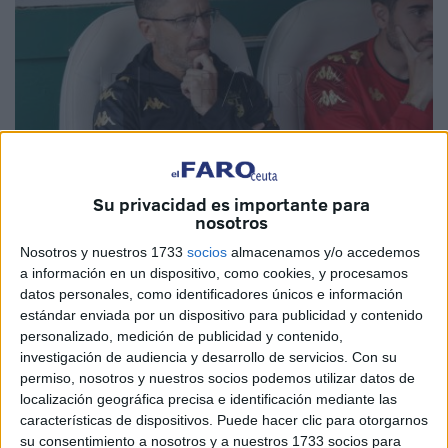
Su privacidad es importante para
nosotros
Agencia LOF
Nosotros y nuestros 1733
socios
almacenamos y/o accedemos
a información en un dispositivo, como cookies, y procesamos
datos personales, como identificadores únicos e información
estándar enviada por un dispositivo para publicidad y contenido
personalizado, medición de publicidad y contenido,
Tras el partido en Córdoba el técnico de la
Agrupación
investigación de audiencia y desarrollo de servicios.
Con su
Deportiva Ceuta
, José Juan Romero compareció ante los
permiso, nosotros y nuestros socios podemos utilizar datos de
medios de comunicación en la sala de prensa del estadio
localización geográfica precisa e identificación mediante las
características de dispositivos. Puede hacer clic para otorgarnos
‘El Arcángel’.
su consentimiento a nosotros y a nuestros 1733 socios para