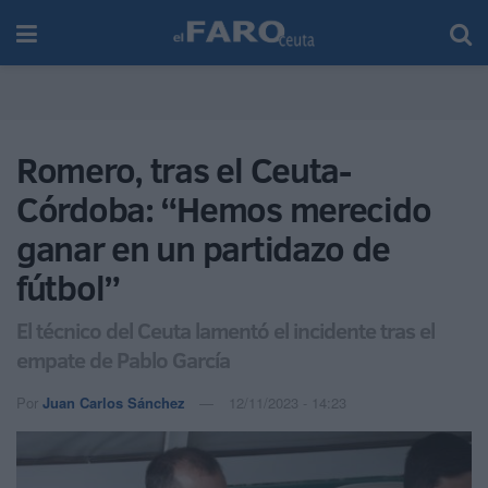
Romero, tras el Ceuta-
Córdoba: “Hemos merecido
ganar en un partidazo de
fútbol”
El técnico del Ceuta lamentó el incidente tras el
empate de Pablo García
Por
Juan Carlos Sánchez
12/11/2023 - 14:23