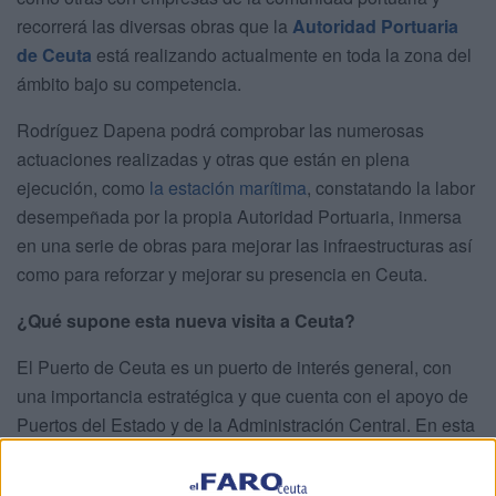
recorrerá las diversas obras que la
Autoridad Portuaria
de Ceuta
está realizando actualmente en toda la zona del
ámbito bajo su competencia.
Rodríguez Dapena podrá comprobar las numerosas
actuaciones realizadas y otras que están en plena
ejecución, como
la estación marítima
, constatando la labor
desempeñada por la propia Autoridad Portuaria, inmersa
en una serie de obras para mejorar las infraestructuras así
como para reforzar y mejorar su presencia en Ceuta.
¿Qué supone esta nueva visita a Ceuta?
El Puerto de Ceuta es un puerto de interés general, con
una importancia estratégica y que cuenta con el apoyo de
Puertos del Estado y de la Administración Central. En esta
visita vamos a tener la oportunidad de ver la evolución de
algunas de sus principales obras en ejecución, así como