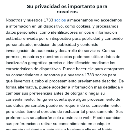
de mantener reuniones de trabajo con la comunidad
Su privacidad es importante para
nosotros
portuaria y distintos organismos para tratar los asuntos de
interés del Puerto.
Nosotros y nuestros 1733
socios
almacenamos y/o accedemos
a información en un dispositivo, como cookies, y procesamos
"El Puerto de Ceuta es un
datos personales, como identificadores únicos e información
estándar enviada por un dispositivo para publicidad y contenido
puerto de interés general,
personalizado, medición de publicidad y contenido,
investigación de audiencia y desarrollo de servicios.
Con su
con una importancia
permiso, nosotros y nuestros socios podemos utilizar datos de
localización geográfica precisa e identificación mediante las
estratégica"
características de dispositivos. Puede hacer clic para otorgarnos
su consentimiento a nosotros y a nuestros 1733 socios para
El proyecto de abrir nuevos viales para conectar la
que llevemos a cabo el procesamiento previamente descrito. De
zona del Cañonero Dato con la antigua estación de
forma alternativa, puede acceder a información más detallada y
cambiar sus preferencias antes de otorgar o negar su
ferrocarril. ¿Tiene su importancia en la vida económica
consentimiento.
Tenga en cuenta que algún procesamiento de
de Ceuta?
sus datos personales puede no requerir de su consentimiento,
pero usted tiene el derecho de rechazar tal procesamiento. Sus
Entre los principales objetivos del nuevo Marco
preferencias se aplicarán solo a este sitio web. Puede cambiar
Estratégico se incluye un compromiso para abrir espacios
sus preferencias o retirar su consentimiento en cualquier
portuarios a los ciudadanos, en los planos de
momento volviendo a este sitio y haciendo clic en el botón