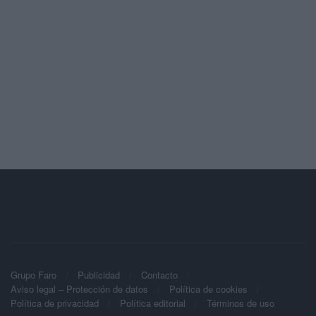
Grupo Faro
Publicidad
Contacto
Aviso legal – Protección de datos
Política de cookies
Política de privacidad
Política editorial
Términos de uso