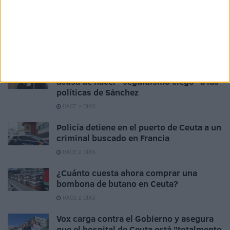
HACE 22 HORAS
La huida en phantom de un traficante de
inmigrantes que frenó la Guardia Civil
HACE 2 DÍAS
Vox reprocha a Vivas su "hipocresía" y le
acusa de hacer "seguidismo ciego" a las
políticas de Sánchez
HACE 2 DÍAS
Policía detiene en el puerto de Ceuta a un
criminal buscado en Francia
HACE 2 DÍAS
¿Cuánto cuesta ahora comprar una
bombona de butano en Ceuta?
HACE 2 DÍAS
Vox carga contra el Gobierno y asegura
que el hospital de Ceuta está "totalmente