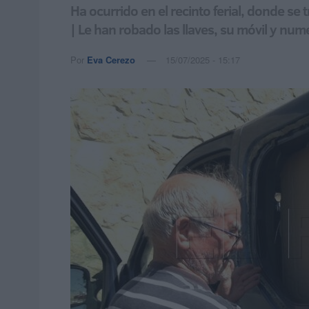
Ha ocurrido en el recinto ferial, donde se
| Le han robado las llaves, su móvil y nu
Por
Eva Cerezo
15/07/2025 - 15:17