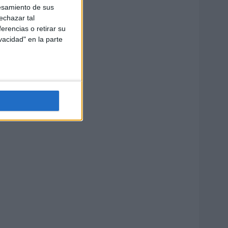
esamiento de sus
echazar tal
erencias o retirar su
vacidad" en la parte