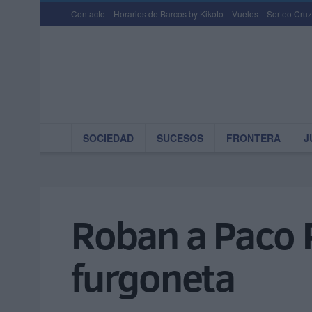
Contacto
Horarios de Barcos by Kikoto
Vuelos
Sorteo Cruz
SOCIEDAD
SUCESOS
FRONTERA
J
Roban a Paco P
furgoneta