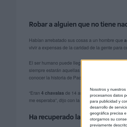
Robar a alguien que no tiene na
Habían arrebatado sus cosas a un hombre que
a
vivir a expensas de la caridad de la gente para c
El ser humano puede llegar a ser muy deleznab
siempre estarán aquellas personas buenas
con 
conocer la historia de Paco acudieron a ofrecerle
Nosotros y nuestro
“Eran
4 chavalas
de 14 años y me dieron
10 eu
procesamos datos per
me esperaba”, dijo con la mirada perdida y carg
para publicidad y co
desarrollo de servici
geográfica precisa e 
Ha recuperado las llaves y el móv
otorgarnos su conse
previamente descrito