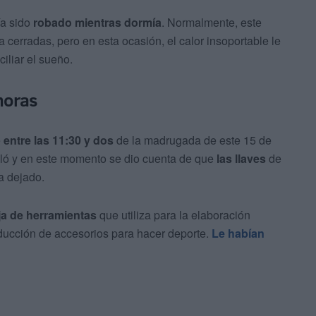
ía sido
robado mientras dormía
. Normalmente, este
cerradas, pero en esta ocasión, el calor insoportable le
iliar el sueño.
 horas
e
entre las 11:30 y dos
de la madrugada de este 15 de
eló y en este momento se dio cuenta de que
las llaves
de
a dejado.
ja de herramientas
que utiliza para la elaboración
ducción de accesorios para hacer deporte.
Le habían