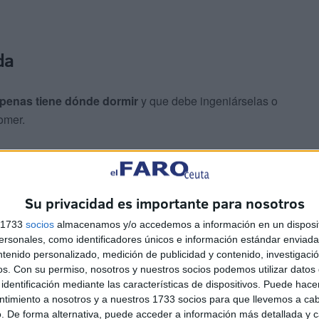
da
penas tiene dónde dormir
y que debe ingeniárselas o
omer.
le, desgraciadamente. Aunque, debemos resaltar que
corazón noble
, como cuatro muchachas que tras
 diez euros.
Su privacidad es importante para nosotros
s 1733
socios
almacenamos y/o accedemos a información en un disposit
ros cada una
, no me lo esperaba, fue un gesto que no
sonales, como identificadores únicos e información estándar enviada 
ada de agradecimiento.
ntenido personalizado, medición de publicidad y contenido, investigaci
os.
Con su permiso, nosotros y nuestros socios podemos utilizar datos 
identificación mediante las características de dispositivos. Puede hacer
il
ntimiento a nosotros y a nuestros 1733 socios para que llevemos a ca
. De forma alternativa, puede acceder a información más detallada y 