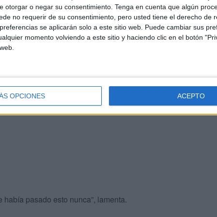
e otorgar o negar su consentimiento.
Tenga en cuenta que algún proc
ir ayuda a un conocido que podría conocer la mano de
de no requerir de su consentimiento, pero usted tiene el derecho de r
cuperar su móvil y las llaves de la furgoneta, pero
referencias se aplicarán solo a este sitio web. Puede cambiar sus pref
.
alquier momento volviendo a este sitio y haciendo clic en el botón "Pri
 web.
amientas:
escariadores
, niveles, metros,
metros
láser
os en la cabeza y con gesto triste. Paco utiliza todas y
sus artesanías.
ÁS OPCIONES
ACEPTO
 había pasado esto nunca”, lamenta.