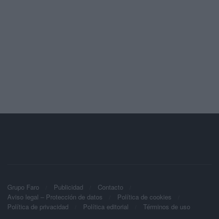
Grupo Faro
Publicidad
Contacto
Aviso legal – Protección de datos
Política de cookies
Política de privacidad
Política editorial
Términos de uso