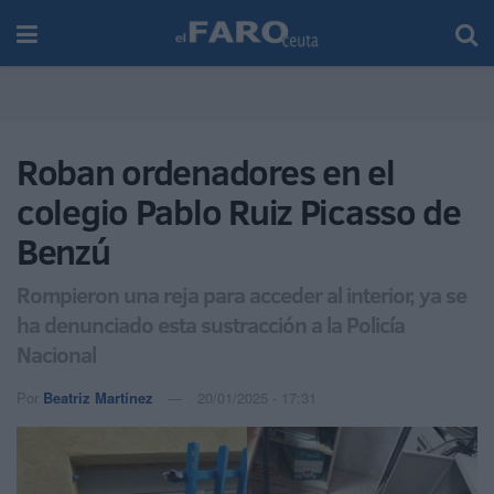
Roban ordenadores en el
colegio Pablo Ruiz Picasso de
Benzú
Rompieron una reja para acceder al interior, ya se
ha denunciado esta sustracción a la Policía
Nacional
Por
Beatriz Martínez
20/01/2025 - 17:31