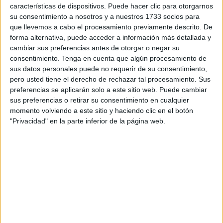
características de dispositivos. Puede hacer clic para otorgarnos
su consentimiento a nosotros y a nuestros 1733 socios para
El suceso se produjo de noche y la dirección del centro ya
que llevemos a cabo el procesamiento previamente descrito. De
ha dado parte a la
Policía Nacional
, cuyos agentes de la
forma alternativa, puede acceder a información más detallada y
Unidad Científica han acudido a las instalaciones
cambiar sus preferencias antes de otorgar o negar su
educativas en busca de huellas que ayuden a la
consentimiento.
Tenga en cuenta que algún procesamiento de
sus datos personales puede no requerir de su consentimiento,
investigación.
pero usted tiene el derecho de rechazar tal procesamiento. Sus
preferencias se aplicarán solo a este sitio web. Puede cambiar
Tal y como explican desde el colegio a El Faro, para
sus preferencias o retirar su consentimiento en cualquier
acceder rompieron la reja del aula de 1º y 2º (es un grupo
momento volviendo a este sitio y haciendo clic en el botón
mixto) que da al patio de Infantil. En esa aula hay un
"Privacidad" en la parte inferior de la página web.
dispositivo de alarma con sensor de movimiento, pero no
se sabe el motivo por el que no saltó dicha alarma.
Qué es lo que robaron
“Han robado dos ordenadores All in One nuevos que
instaló en el centro el departamento de mecanización de la
Dirección Provincial de Educación
el jueves y dos