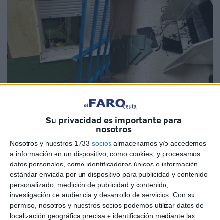
Su privacidad es importante para
Imágenes cedidas
nosotros
Nosotros y nuestros 1733
socios
almacenamos y/o accedemos
a información en un dispositivo, como cookies, y procesamos
datos personales, como identificadores únicos e información
El colegio
Pablo Ruiz Picasso
, ubicado en la barriada de
estándar enviada por un dispositivo para publicidad y contenido
Benzú
, ha sufrido un
robo
la pasada noche cuyas
personalizado, medición de publicidad y contenido,
consecuencias repercuten directamente en los alumnos
investigación de audiencia y desarrollo de servicios.
Con su
que acuden a este centro de Ceuta ya que los ladrones se
permiso, nosotros y nuestros socios podemos utilizar datos de
localización geográfica precisa e identificación mediante las
llevaron varios ordenadores.