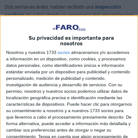
Dos semanas antes, habían recibido una
inspección
sanitaria
de rutina donde se apreciaron dos circunstancias
como la ausencia de agua caliente, cuando el afectado
asevera que sí cuenta con ella pero estaba desconectada,
Su privacidad es importante para
y la falta de un accesorio en el inodoro de uno de los
nosotros
baños.
Nosotros y nuestros 1733
socios
almacenamos y/o accedemos
a información en un dispositivo, como cookies, y procesamos
datos personales, como identificadores únicos e información
estándar enviada por un dispositivo para publicidad y contenido
personalizado, medición de publicidad y contenido,
investigación de audiencia y desarrollo de servicios.
Con su
permiso, nosotros y nuestros socios podemos utilizar datos de
localización geográfica precisa e identificación mediante las
características de dispositivos. Puede hacer clic para otorgarnos
su consentimiento a nosotros y a nuestros 1733 socios para
que llevemos a cabo el procesamiento previamente descrito. De
Martín entiende que las inspecciones están para subsanar
forma alternativa, puede acceder a información más detallada y
cambiar sus preferencias antes de otorgar o negar su
deficiencias pero la sorpresa ha sido que, tras recibir la
consentimiento.
Tenga en cuenta que algún procesamiento de