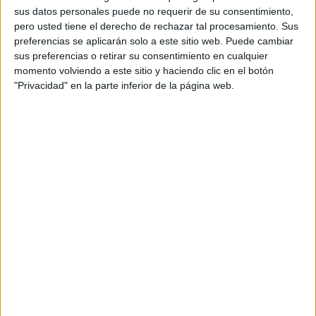
inspección hace aproximadamente dos semanas, el
sus datos personales puede no requerir de su consentimiento,
miércoles pasado llegó el decreto de cierre y desde ayer,
pero usted tiene el derecho de rechazar tal procesamiento. Sus
el establecimiento ubicado en la Plaza Azcárate se
preferencias se aplicarán solo a este sitio web. Puede cambiar
sus preferencias o retirar su consentimiento en cualquier
encuentra cerrado por obligación en plena época
momento volviendo a este sitio y haciendo clic en el botón
veraniega, donde se sacan muchos de los beneficios que
"Privacidad" en la parte inferior de la página web.
permiten continuar el resto de los meses, menos
agradecidos en temperaturas.
El
propietario de La Riquísima
ha intentado solventar y
para solucionar este decreto de cierre tan radical, sobre
todo cuando “llega el fin de semana, y no se va a poder
arreglar nada hasta el lunes próximo, y si es que podemos
hacer algo”, replica.
“No nos han dado posibilidad de subsanar nada,
directamente nos han decretado el cierre”, se queja Martín,
que ve que las deficiencias detectadas no son graves,
pero hay que subsanarlas, no creyendo que sean motivo