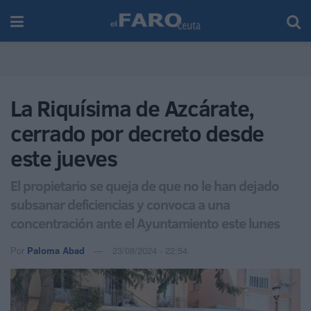
La Riquísima de Azcárate,
cerrado por decreto desde
este jueves
El propietario se queja de que no le han dejado
subsanar deficiencias y convoca a una
concentración ante el Ayuntamiento este lunes
Por
Paloma Abad
23/08/2024 - 22:54