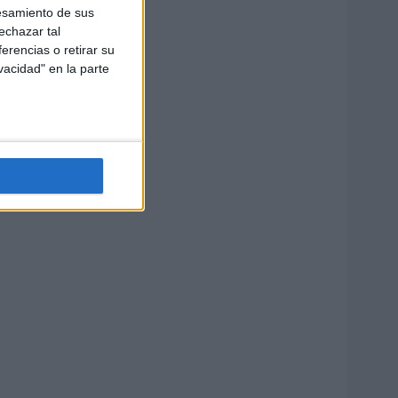
esamiento de sus
echazar tal
erencias o retirar su
vacidad" en la parte