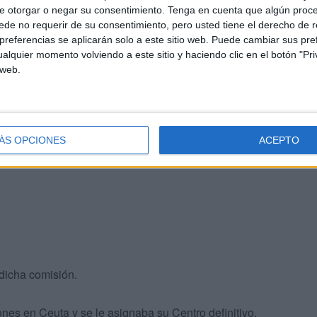
e otorgar o negar su consentimiento.
Tenga en cuenta que algún proc
Rusos, chinos, rumanos. marroquíes, polacos,
de no requerir de su consentimiento, pero usted tiene el derecho de r
os. Etc.
referencias se aplicarán solo a este sitio web. Puede cambiar sus pref
alquier momento volviendo a este sitio y haciendo clic en el botón "Pri
 web.
motivos, razones, propuestas, programaciones,
s profesores serían los encargados: una funcionaria
tino:
ÁS OPCIONES
ACEPTO
ce transitoriamente de puesto de trabajo y se halla a la
o dicha comisión.
nes en Ceuta y se le asignaba su Centro definitivo.