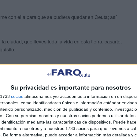
 con ella para que se pudiera quedar en Ceuta; así
 ciudad, que lleves toda la vida en esta tierra: casarte,
quisito.
on las orejas por cualquier funcionario de nuestra
Su privacidad es importante para nosotros
s 1733
socios
almacenamos y/o accedemos a información en un disposit
sonales, como identificadores únicos e información estándar enviada 
ntenido personalizado, medición de publicidad y contenido, investigaci
os.
Con su permiso, nosotros y nuestros socios podemos utilizar datos 
uiero acordarme no sea que alguien vaya con un palo y
identificación mediante las características de dispositivos. Puede hacer
ablando) que en su Centro estuvieron trabajando un
ntimiento a nosotros y a nuestros 1733 socios para que llevemos a ca
. De forma alternativa, puede acceder a información más detallada y 
hísimas horas; el motivo era los alumnos y alumnas