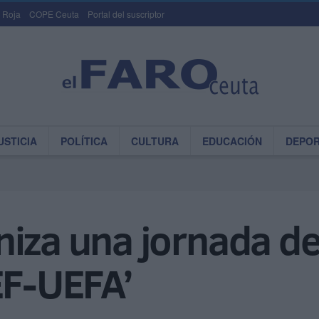
 Roja
COPE Ceuta
Portal del suscriptor
USTICIA
POLÍTICA
CULTURA
EDUCACIÓN
DEPO
iza una jornada de
EF-UEFA’