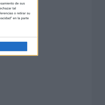
esamiento de sus
echazar tal
erencias o retirar su
vacidad" en la parte