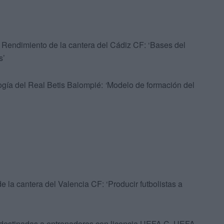
 Rendimiento de la cantera del Cádiz CF: ‘Bases del
s’
ogía del Real Betis Balompié:
‘
Modelo de formación del
la cantera del Valencia CF: ‘Producir futbolistas a
n destinadas a entrenadores con licencia UEFA C, UEFA