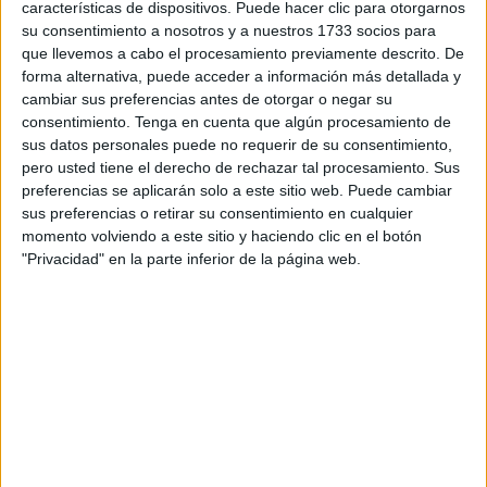
características de dispositivos. Puede hacer clic para otorgarnos
para la que ya, de hecho, se ha definido la composición y
su consentimiento a nosotros y a nuestros 1733 socios para
el sistema de competición.
que llevemos a cabo el procesamiento previamente descrito. De
forma alternativa, puede acceder a información más detallada y
Así, desde la
RFFCE
se ha dado a conocer que el sistema
cambiar sus preferencias antes de otorgar o negar su
consentimiento.
Tenga en cuenta que algún procesamiento de
de competición se desarrollará en la modalidad de fútbol
sus datos personales puede no requerir de su consentimiento,
sala, con equipos formados por cuatro jugadores de
pero usted tiene el derecho de rechazar tal procesamiento. Sus
campo y un portero. Se disputará una
liga regular a una
preferencias se aplicarán solo a este sitio web. Puede cambiar
sola vuelta
, en la que todos los equipos se enfrentarán
sus preferencias o retirar su consentimiento en cualquier
momento volviendo a este sitio y haciendo clic en el botón
entre sí.
"Privacidad" en la parte inferior de la página web.
Así será el torneo
Cada encuentro tendrá una duración total de 40 minutos,
divididos en dos tiempos de 20 minutos cada uno. En
aquellos partidos en los que la diferencia final en el
marcador sea superior a seis goles, el resultado oficial se
registrará como 3-0 a favor del equipo ganador. En caso de