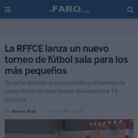
La RFFCE lanza un nuevo
torneo de fútbol sala para los
más pequeños
Ya se ha definido la composición y el sistema de
competición de este torneo que reunirá a 16
equipos
Por
Brooks Beall
02/04/2026 - 20:19