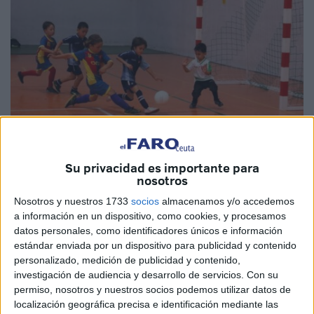
Su privacidad es importante para
Imágenes cedidas
nosotros
Nosotros y nuestros 1733
socios
almacenamos y/o accedemos
a información en un dispositivo, como cookies, y procesamos
datos personales, como identificadores únicos e información
Una vez se ha dado por finalizada la competición de
estándar enviada por un dispositivo para publicidad y contenido
Debutantes en la modalidad de fútbol 7, la
RFFCE
(Real
personalizado, medición de publicidad y contenido,
Federación de Fútbol de Ceuta) ha dado un nuevo paso
investigación de audiencia y desarrollo de servicios.
Con su
permiso, nosotros y nuestros socios podemos utilizar datos de
hacia su próximo torneo: la competición de fútbol sala
localización geográfica precisa e identificación mediante las
destinada a la
categoría más pequeña del fútbol sala
,