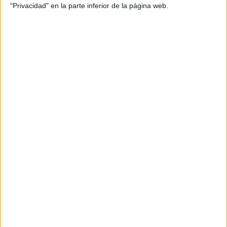
"Privacidad" en la parte inferior de la página web.
Curso UEFA C Fútbol – Curso
Nacional C Fútbol Sala
Requisitos:
Mayores de 16 años, ESO, EGB o
equivalente. Aportar Certificado de Estudios y de Delitos
Sexuales.
Duración:
del 1 de octubre de 2025 al 30 de abril de 2026.
Clases:
de octubre a diciembre.