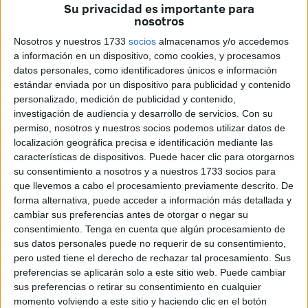
Su privacidad es importante para
para la presente temporada 2025-2026
.
nosotros
Nosotros y nuestros 1733
socios
almacenamos y/o accedemos
En total serán cuatro los cursos ofertados hasta la fecha,
a información en un dispositivo, como cookies, y procesamos
aprobados por la Escuela Nacional, y que desde este
datos personales, como identificadores únicos e información
miércoles ya se encuentran publicados en el portal
estándar enviada por un dispositivo para publicidad y contenido
formativo de la RFEF onformación.rfef.es
personalizado, medición de publicidad y contenido,
investigación de audiencia y desarrollo de servicios.
Con su
La Real Federación de Fútbol de Ceuta ha desglosado la
permiso, nosotros y nuestros socios podemos utilizar datos de
localización geográfica precisa e identificación mediante las
información sobre estos cursos donde
ya pueden
características de dispositivos. Puede hacer clic para otorgarnos
inscribirse los
entrenadores
de la ciudad de Ceuta
su consentimiento a nosotros y a nuestros 1733 socios para
para ampliar sus conocimientos
sobre ambas
que llevemos a cabo el procesamiento previamente descrito. De
disciplinas tanto en fútbol como fútbol sala. Cabe destacar
forma alternativa, puede acceder a información más detallada y
cambiar sus preferencias antes de otorgar o negar su
que las inscripciones estarán hasta el 30 de septiembre de
consentimiento.
Tenga en cuenta que algún procesamiento de
2025.
sus datos personales puede no requerir de su consentimiento,
pero usted tiene el derecho de rechazar tal procesamiento. Sus
preferencias se aplicarán solo a este sitio web. Puede cambiar
sus preferencias o retirar su consentimiento en cualquier
momento volviendo a este sitio y haciendo clic en el botón