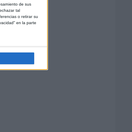
esamiento de sus
echazar tal
erencias o retirar su
vacidad" en la parte