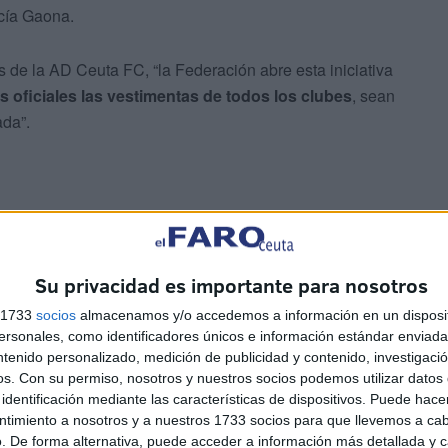
cía Gaona.
s de la AD Ceuta FC, “la Federación abre esta iniciativa
es oficiales las vestimentas de todos los clubes
, sean
ada”.
Su privacidad es importante para nosotros
s 1733
socios
almacenamos y/o accedemos a información en un disposit
sonales, como identificadores únicos e información estándar enviada 
ste comunicado expone los requisitos para que los
ntenido personalizado, medición de publicidad y contenido, investigaci
ticipar, los clubes pueden enviar
una fotografía
os.
Con su permiso, nosotros y nuestros socios podemos utilizar datos 
identificación mediante las características de dispositivos. Puede hacer
la camiseta
, a través de cualquiera de estos canales:
ntimiento a nosotros y a nuestros 1733 socios para que llevemos a ca
. De forma alternativa, puede acceder a información más detallada y 