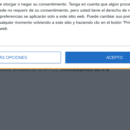
mail.com
e otorgar o negar su consentimiento.
Tenga en cuenta que algún proc
de no requerir de su consentimiento, pero usted tiene el derecho de r
referencias se aplicarán solo a este sitio web. Puede cambiar sus pref
alquier momento volviendo a este sitio y haciendo clic en el botón "Pri
 web.
m:
@fedfutbolceuta
ÁS OPCIONES
ACEPTO
 redes sociales de la RFFCE,
contribuyendo así a la