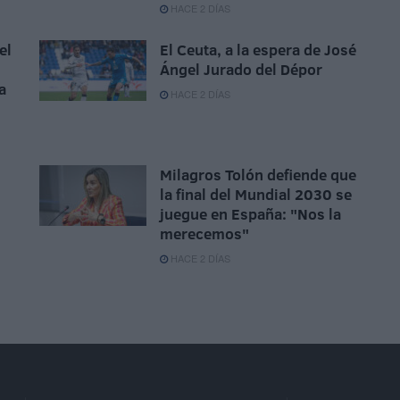
HACE 2 DÍAS
el
El Ceuta, a la espera de José
Ángel Jurado del Dépor
a
HACE 2 DÍAS
Milagros Tolón defiende que
la final del Mundial 2030 se
juegue en España: "Nos la
merecemos"
HACE 2 DÍAS