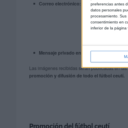
Correo electrónico:
comunicacionrffce@g
preferencias antes d
datos personales pue
procesamiento. Sus p
consentimiento en cu
inferior de la página
Mensaje privado en Facebook o Instagra
M
Las imágenes recibidas serán publicadas en las
promoción y difusión de todo el fútbol ceutí.
Promoción del fútbol ceutí