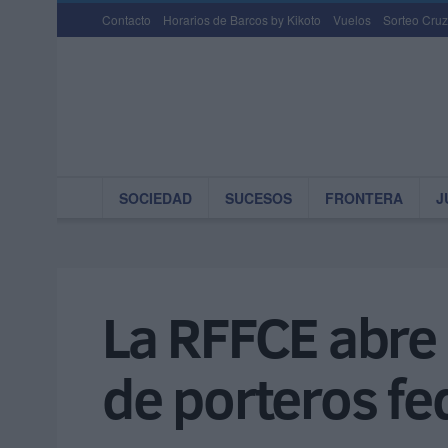
Contacto
Horarios de Barcos by Kikoto
Vuelos
Sorteo Cruz
SOCIEDAD
SUCESOS
FRONTERA
J
La RFFCE abre 
de porteros f