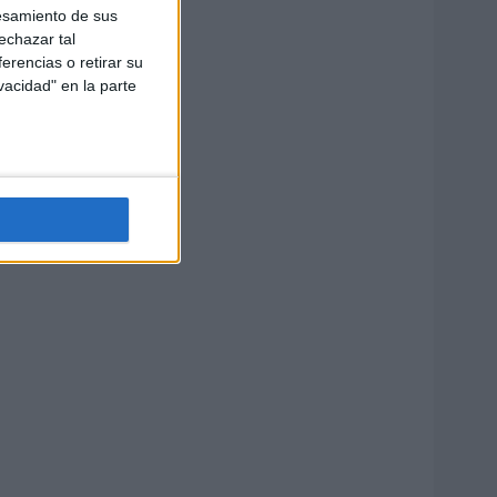
esamiento de sus
echazar tal
erencias o retirar su
vacidad" en la parte