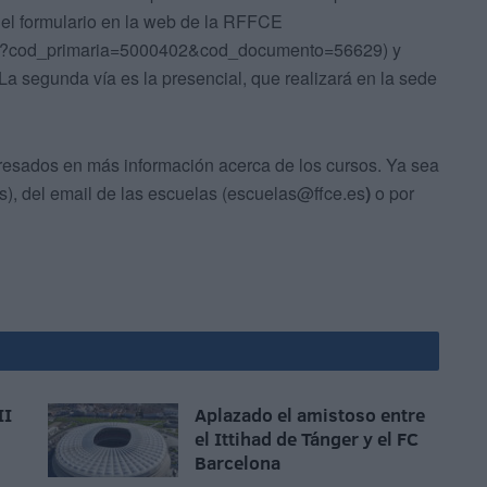
 el formulario en la web de la RFFCE
to?cod_primaria=5000402&cod_documento=56629) y
 segunda vía es la presencial, que realizará en la sede
nteresados en más información acerca de los cursos. Ya sea
s), del email de las escuelas (escuelas@ffce.es
)
o por
II
Aplazado el amistoso entre
el Ittihad de Tánger y el FC
Barcelona