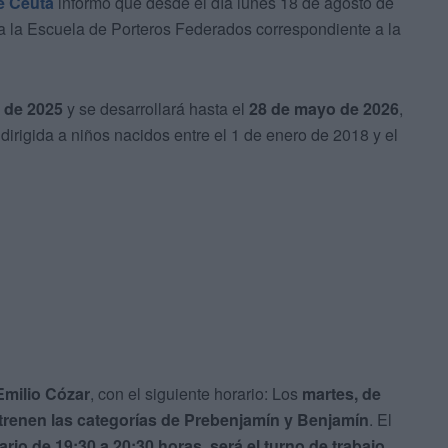
e Ceuta
informó que desde el día lunes 18 de agosto de
ra la Escuela de Porteros Federados correspondiente a la
 de 2025
y se desarrollará hasta el
28 de mayo de 2026
,
dirigida a niños nacidos entre el 1 de enero de 2018 y el
milio Cózar
, con el siguiente horario: Los
martes, de
ntrenen las categorías de Prebenjamín y Benjamín
. El
ario de 19:30 a 20:30 horas, será el turno de trabajo