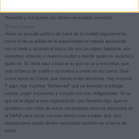
¿Será verdad o será mentira?
Revuelta y me quedo con dinero recaudado
comentó:
hace 5 meses
Habla un pseudo-político de fuera de la ciudad seguramente,
como si de un adalid de la españolidad se tratase apuntando
con el dedo y alzando el brazo (de eso ya saben bastante, son
expertos) viniendo a nuestra ciudad a decidir quién es español y
quién no. Si viene aquí a buscar lo que no va a encontrar, que
coja el barco de vuelta y se vuelva a meter en su cueva. Que
como estos en Ceuta, que vienen a dar lecciones, hay muchos.
Y aquí, hay muchos "Mohamed" que se levantan a trabajar,
cotizar, pagar impuestos y cumplir con sus obligaciones. Si no
que se lo digan a esta organización, por llamarla algo, que se
quedaron con miles de euros recaudados para los afectados de
la DANA para hacer con ese dinero vete a saber qué. Soy
español pero estafo dinero recaudado también es el lema de
estos.