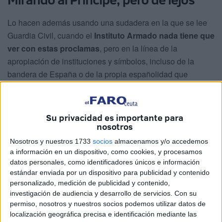
Lo hacen además usando una sudadera en la que se lee
Guardia Civil, cuando el
Instituto Armado nada tiene que
ver con estas proclamas
, pero en la línea de la
apropiación de instituciones y símbolos, incluso de la
bandera de España o de la propia españolidad que
estilan.
“Nos encontramos en Ceuta, eso es el barrio del príncipe,
Su privacidad es importante para
el 95% de sus construcciones son ilegales”, indican en la
nosotros
grabación difundida en redes sociales.
Nosotros y nuestros 1733
socios
almacenamos y/o accedemos
a información en un dispositivo, como cookies, y procesamos
“La realidad de España es la siguiente, si te llamas
datos personales, como identificadores únicos e información
Mohamed puedes construir una casa que no va a venir la
estándar enviada por un dispositivo para publicidad y contenido
administración a tirártela, pero
si te llamas Gonzalo
personalizado, medición de publicidad y contenido,
vendrá la administración a tirártela al día siguiente
”.
investigación de audiencia y desarrollo de servicios.
Con su
permiso, nosotros y nuestros socios podemos utilizar datos de
“Si te llamas Mohamed puedes tener
coches
localización geográfica precisa e identificación mediante las