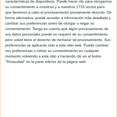
características de dispositivos. Puede hacer clic para otorgarnos
abandonados
en plena vía pública, si te llamas Pablo ni
su consentimiento a nosotros y a nuestros 1733 socios para
se te ocurra tener un coche desguazado en una finca de tu
que llevemos a cabo el procesamiento previamente descrito. De
propiedad porque vendrá el Seprona a denunciarte”,
forma alternativa, puede acceder a información más detallada y
expone.
cambiar sus preferencias antes de otorgar o negar su
consentimiento.
Tenga en cuenta que algún procesamiento de
sus datos personales puede no requerir de su consentimiento,
pero usted tiene el derecho de rechazar tal procesamiento. Sus
preferencias se aplicarán solo a este sitio web. Puede cambiar
sus preferencias o retirar su consentimiento en cualquier
momento volviendo a este sitio y haciendo clic en el botón
"Privacidad" en la parte inferior de la página web.