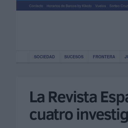
Contacto
Horarios de Barcos by Kikoto
Vuelos
Sorteo Cruz
SOCIEDAD
SUCESOS
FRONTERA
J
La Revista Esp
cuatro invest