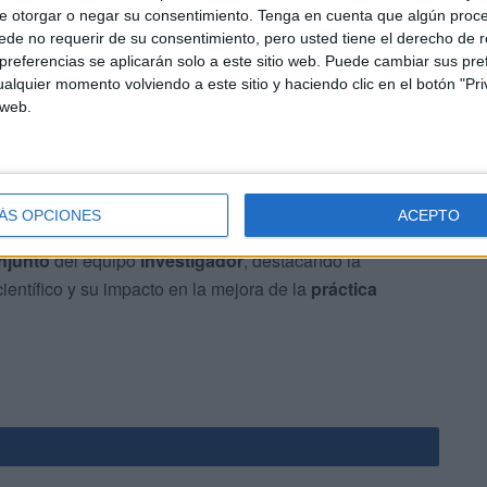
o de Sanidad
, en la
Sala Ernest Lluch
de
Madrid
.
e otorgar o negar su consentimiento.
Tenga en cuenta que algún proc
de no requerir de su consentimiento, pero usted tiene el derecho de r
referencias se aplicarán solo a este sitio web. Puede cambiar sus pref
s y colaboradores que han formado parte de estos cien
alquier momento volviendo a este sitio y haciendo clic en el botón "Pri
 web.
ÁS OPCIONES
ACEPTO
njunto
del equipo
investigador
, destacando la
ientífico y su impacto en la mejora de la
práctica