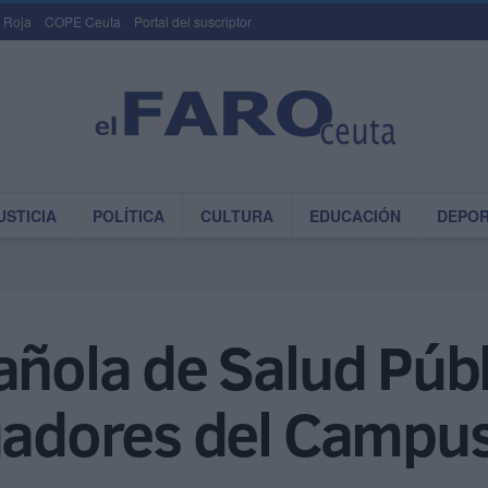
 Roja
COPE Ceuta
Portal del suscriptor
USTICIA
POLÍTICA
CULTURA
EDUCACIÓN
DEPO
añola de Salud Púb
igadores del Campu