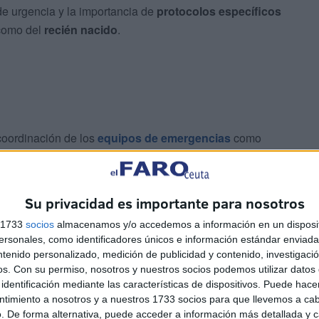
de urgencia y la importancia de
protocolos específicos
omo del
recién nacido
.
 coordinación de los
equipos de emergencias
como
ados en este tipo de intervenciones.
Su privacidad es importante para nosotros
s 1733
socios
almacenamos y/o accedemos a información en un disposit
sonales, como identificadores únicos e información estándar enviada 
ntenido personalizado, medición de publicidad y contenido, investigaci
os.
Con su permiso, nosotros y nuestros socios podemos utilizar datos 
 del trabajo investigador
identificación mediante las características de dispositivos. Puede hacer
ntimiento a nosotros y a nuestros 1733 socios para que llevemos a ca
oles,
22 de abril,
durante el acto conmemorativo del
. De forma alternativa, puede acceder a información más detallada y 