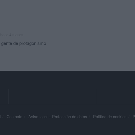
hace 4 meses
la gente de protagonismo
d
Contacto
Aviso legal – Protección de datos
Política de cookies
P