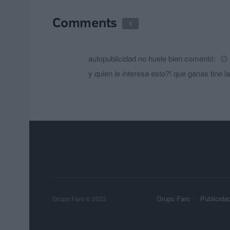
Comments
1
autopublicidad no huele bien
comentó:
y quien le interesa esto?! que ganas tine 
Grupo Faro
Publicida
Grupo Faro © 2023