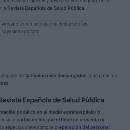
sé Juan García-Iglesias y Jesús Gómez-Salgado, de la
r la
Revista Española de Salud Pública.
iversario, en un acto que ha destacado las
trayectoria editorial.
ategoría de '
Artículos más descargados'
, que premia a
ores.
 Revista Española de Salud Pública
ntación podálica en el medio extrahospitalario'
,
stencia a
partos en los que el bebé se presenta de
do aspectos clave como la
preparación del personal