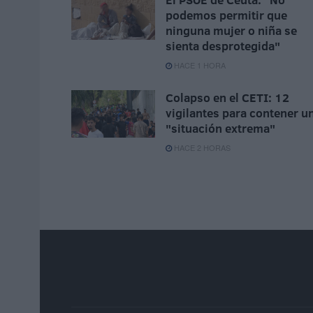
podemos permitir que
ninguna mujer o niña se
sienta desprotegida"
HACE 1 HORA
Colapso en el CETI: 12
vigilantes para contener u
"situación extrema"
HACE 2 HORAS