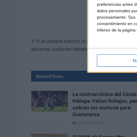
preferencias antes d
datos personales pue
procesamiento. Sus p
consentimiento en cu
inferior de la página
Y lo es porque supone la única manera de garanti
aduanas cualquier debate está zanjado sin dejar 
M
Related
Posts
La contracrónica del Ceuta
Málaga: Faltan fichajes, pe
sobran los motivos para
ilusionarse
HACE 8 MINUTOS
El PSOE de Ceuta: "No