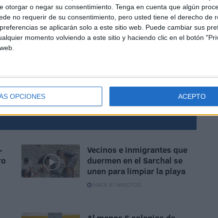
e otorgar o negar su consentimiento.
Tenga en cuenta que algún proc
de no requerir de su consentimiento, pero usted tiene el derecho de r
referencias se aplicarán solo a este sitio web. Puede cambiar sus pref
alquier momento volviendo a este sitio y haciendo clic en el botón "Pri
 web.
zar que efectivamente todo está bien y en esto de las
aristas en el camino.
ÁS OPCIONES
ACEPTO
-
Vecinos e inmigrantes que
ro
duermen en el Sarchal se
unen para limpiar la playa
HACE 41 MINUTOS
Al menos 6 colegios de