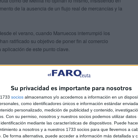
euta como de Melilla no opinan lo mismo, insistiendo en
mento de la ausencia de un flujo real de mercancías y la
esde el verano, cuando Marruecos interrumpió los
an ratificado su objetivo de poner fin al comercio
la aplicación de este punto clave.
Su privacidad es importante para nosotros
s 1733
socios
almacenamos y/o accedemos a información en un disposit
 en la gestión de esta Reunión de Alto Nivel (RAN) ha
sonales, como identificadores únicos e información estándar enviada 
a. El Partido Popular (PP) reprochó que la declaración
ntenido personalizado, medición de publicidad y contenido, investigaci
os.
Con su permiso, nosotros y nuestros socios podemos utilizar datos 
euta y Melilla. Quizá será necesario una explicación
identificación mediante las características de dispositivos. Puede hacer
ura no pueden ser pasados por alto.
ntimiento a nosotros y a nuestros 1733 socios para que llevemos a ca
. De forma alternativa, puede acceder a información más detallada y 