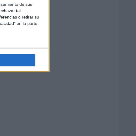
esamiento de sus
echazar tal
erencias o retirar su
vacidad" en la parte