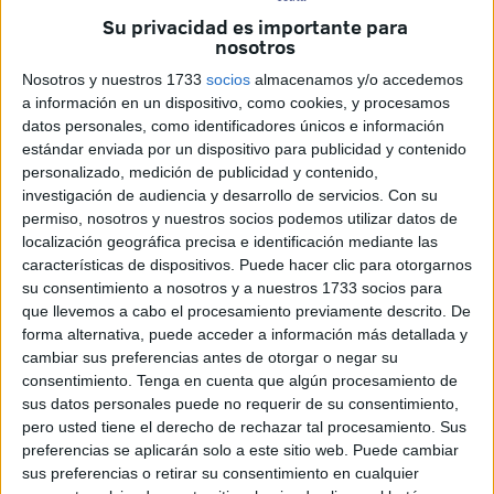
compensación por las
subvenciones a
residentes
Su privacidad es importante para
nosotros
adelantadas
, un problema que “
se está agravando a
marchas forzadas
”. Entre enero y agosto de 2025, la
Nosotros y nuestros 1733
socios
almacenamos y/o accedemos
a información en un dispositivo, como cookies, y procesamos
cuantía pendiente de cobro ascendía a
700 millones de
datos personales, como identificadores únicos e información
euros
, a los que hay que sumar las deudas acumuladas
estándar enviada por un dispositivo para publicidad y contenido
de 2024.
personalizado, medición de publicidad y contenido,
investigación de audiencia y desarrollo de servicios.
Con su
Javier Gándara, presidente de ALA, ha advertido:
permiso, nosotros y nuestros socios podemos utilizar datos de
“Exigimos al Gobierno que dé
una solución cuanto antes
localización geográfica precisa e identificación mediante las
características de dispositivos. Puede hacer clic para otorgarnos
a este preocupante problema
que se está agudizando,
su consentimiento a nosotros y a nuestros 1733 socios para
agravando la liquidez financiera de estas aerolíneas, y sin
que llevemos a cabo el procesamiento previamente descrito. De
visos de solución mientras que no se aseguren unos
forma alternativa, puede acceder a información más detallada y
Presupuestos Generales con suficiente dotación para este
cambiar sus preferencias antes de otorgar o negar su
consentimiento.
Tenga en cuenta que algún procesamiento de
concepto”. Gándara ha subrayado que la
conectividad
sus datos personales puede no requerir de su consentimiento,
aérea de las islas,
Ceuta
y Melilla podría verse afectada
pero usted tiene el derecho de rechazar tal procesamiento. Sus
si no se resuelve la situación.
preferencias se aplicarán solo a este sitio web. Puede cambiar
sus preferencias o retirar su consentimiento en cualquier