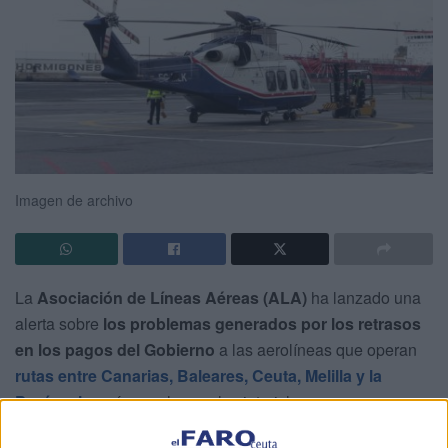
Imagen de archivo
La
Asociación de Líneas Aéreas (ALA)
ha lanzado una
alerta sobre
los problemas generados por los retrasos
en los pagos del Gobierno
a las aerolíneas que operan
rutas entre Canarias, Baleares, Ceuta, Melilla y la
Península
, así como los vuelos interislas.
Según la patronal, estas compañías siguen sin recibir la