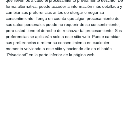
que llevemos a cabo el procesamiento previamente descrito. De
ya que desde el PSOE se emitió el mismo malestar. Se
forma alternativa, puede acceder a información más detallada y
trata de los retrasos en los pagos de los
trabajadores
de
cambiar sus preferencias antes de otorgar o negar su
consentimiento.
Tenga en cuenta que algún procesamiento de
algunas
asociaciones
que componen el CERMI.
sus datos personales puede no requerir de su consentimiento,
Concretamente, detalla el partido liderado por Fatima
pero usted tiene el derecho de rechazar tal procesamiento. Sus
Hamed, se ha tenido conocimiento de que los retrasos
preferencias se aplicarán solo a este sitio web. Puede cambiar
siguen produciéndose en la Asociación Ceutí de Padres y
sus preferencias o retirar su consentimiento en cualquier
Amigos de los Sordos (ACEPAS).
momento volviendo a este sitio y haciendo clic en el botón
"Privacidad" en la parte inferior de la página web.
"Es una denuncia que ya que hizo pública el pasado
mes de marzo
y que tuvo como consecuencia que se les
ingresara, al menos, un mes", detalla el partido a través de
una nota de prensa. Sin embargo, aseguran no entender
"cuál es el problema
para mantener atrasado el pago a
unas asociaciones cuyas personas que trabajan a diario,
realizan su trabajo y por lo tanto deben recibir sus nóminas
mes a mes como cualquier otro trabajador o trabajadora".
Asimismo, recuerdan que mantener a las plantillas en esta