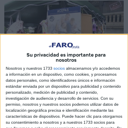
Su privacidad es importante para
nosotros
Nosotros y nuestros 1733
socios
almacenamos y/o accedemos
a información en un dispositivo, como cookies, y procesamos
Imagen de archivo
datos personales, como identificadores únicos e información
estándar enviada por un dispositivo para publicidad y contenido
personalizado, medición de publicidad y contenido,
investigación de audiencia y desarrollo de servicios.
Con su
Desde el Movimiento por la Dignidad y la Ciudadanía
permiso, nosotros y nuestros socios podemos utilizar datos de
(MDyC)
de Ceuta se insiste, una vez más, en la misma
localización geográfica precisa e identificación mediante las
características de dispositivos. Puede hacer clic para otorgarnos
queja y denuncia pública que se realizó hace apenas unas
su consentimiento a nosotros y a nuestros 1733 socios para
semanas sin ser, además, la única formación que la hizo