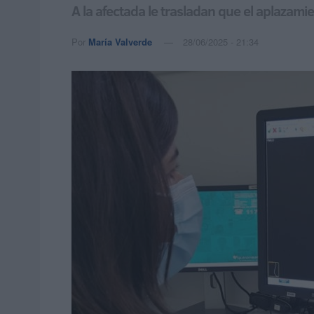
A la afectada le trasladan que el aplaza
Por
María Valverde
28/06/2025 - 21:34