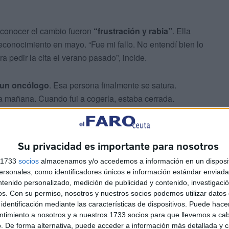
 conocer el cambio fueron
“frustración y rabia”
. Ella
conocimiento en mayo. “Fue mi fallo. No entendí bien lo
 pedir la cita el verano pasado”, incide.
 un oncólogo
. Esa persona finalmente se satura.
la mañana. Cuando fui a cogerla, estaba cerrada.
e vi en abril sin haberla solicitado. Cuando fui de
Su privacidad es importante para nosotros
ara verano, se la emplazó para noviembre. A pesar de
s 1733
socios
almacenamos y/o accedemos a información en un disposit
un atraso previo, se le desplace la citación. “
No se
sonales, como identificadores únicos e información estándar enviada 
uando ya está esa demora”, manifiesta.
ntenido personalizado, medición de publicidad y contenido, investigaci
os.
Con su permiso, nosotros y nuestros socios podemos utilizar datos 
identificación mediante las características de dispositivos. Puede hacer
ntimiento a nosotros y a nuestros 1733 socios para que llevemos a ca
. De forma alternativa, puede acceder a información más detallada y 