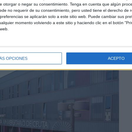
e otorgar o negar su consentimiento.
Tenga en cuenta que algún proc
de no requerir de su consentimiento, pero usted tiene el derecho de r
referencias se aplicarán solo a este sitio web. Puede cambiar sus pref
lo habían hecho así por un reajuste de agenda. Me dije
alquier momento volviendo a este sitio y haciendo clic en el botón "Pri
a atención al paciente. Allí me dijeron que
tampoco
 web.
lamación”, narra. Finalmente, esta ceutí decidió cursar
ÁS OPCIONES
ACEPTO