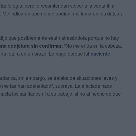
Radiología, pero le recomiendan volver a la ventanilla
or. Me indicaron que no me podían, me tomaron los datos y
 dijo que posiblemente están atrasándola porque no hay
una conjetura sin confirmar
. “No me entra en la cabeza.
una rotura en un brazo. Lo hago porque fui
paciente
ardanza, sin embargo, se trataba de situaciones leves y
 me las han adelantado”, subraya. La afectada hace
acia los sanitarios ni a su trabajo, si no al hecho de que