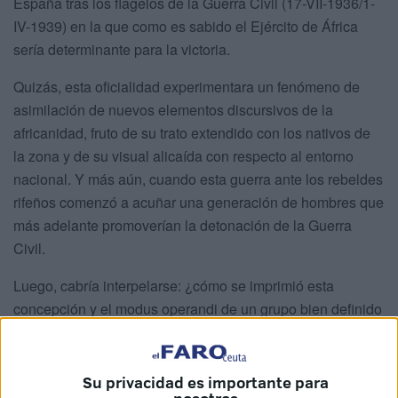
España tras los flagelos de la Guerra Civil (17-VII-1936/1-
IV-1939) en la que como es sabido el Ejército de África
sería determinante para la victoria.
Quizás, esta oficialidad experimentara un fenómeno de
asimilación de nuevos elementos discursivos de la
africanidad, fruto de su trato extendido con los nativos de
la zona y de su visual alicaída con respecto al entorno
nacional. Y más aún, cuando esta guerra ante los rebeldes
rifeños comenzó a acuñar una generación de hombres que
más adelante promoverían la detonación de la Guerra
Civil.
Luego, cabría interpelarse: ¿cómo se imprimió esta
concepción y el modus operandi de un grupo bien definido
de africanistas, en una ratonera dispuesta en el extremo
noroeste de África: el Rif? Como quiera que sea, el
colonialismo español no fue una anomalía dentro del
Su privacidad es importante para