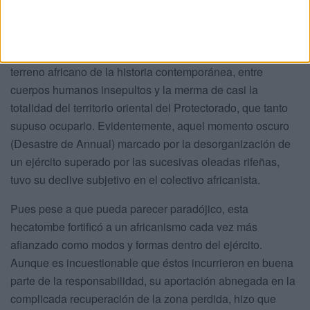
contendiente con extremada rudeza.
Finalmente, no quisiera dejar en el tintero una de las
mayores tragedias militares de una potencia europea en
terreno africano de la historia contemporánea, entre
cuerpos humanos insepultos y la merma de casi la
totalidad del territorio oriental del Protectorado, que tanto
supuso ocuparlo. Evidentemente, aquel momento oscuro
(Desastre de Annual) marcado por la desorganización de
un ejército superado por las sucesivas oleadas rifeñas,
tuvo su declive subjetivo en el colectivo africanista.
Pues pese a que pueda parecer paradójico, esta
hecatombe fortificó a un africanismo cada vez más
afianzado como modos y formas dentro del ejército.
Aunque es incuestionable que éstos incurrieron en buena
parte de la responsabilidad, su aportación abnegada en la
complicada recuperación de la zona perdida, hizo que