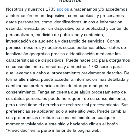
nosotros
universo occidental, sino uno de otros tantos patrones
más. Porque desde cualquier óptica que se divisase y
Nosotros y nuestros 1733
socios
almacenamos y/o accedemos
a información en un dispositivo, como cookies, y procesamos
dadas las variables intervinientes, lo que se produjo es un
datos personales, como identificadores únicos e información
colonialismo de segundo y tercer grado a la suerte de las
estándar enviada por un dispositivo para publicidad y contenido
grandes potencias, pero rondando en lo fundamental de
personalizado, medición de publicidad y contenido,
las reglas de juego.
investigación de audiencia y desarrollo de servicios.
Con su
permiso, nosotros y nuestros socios podemos utilizar datos de
En base a lo planteado preliminarmente, la razón de ser
localización geográfica precisa e identificación mediante las
del Ejército de Operaciones de África no puede descifrarse
características de dispositivos. Puede hacer clic para otorgarnos
su consentimiento a nosotros y a nuestros 1733 socios para
sin el ingrediente del africanismo. Pues las atracciones
que llevemos a cabo el procesamiento previamente descrito. De
económicas, estratégicas y de otra inclinación en el Norte
forma alternativa, puede acceder a información más detallada y
de África, predispusieron una atracción por la colonización
cambiar sus preferencias antes de otorgar o negar su
de Marruecos con la puesta en escena de ambos
consentimiento.
Tenga en cuenta que algún procesamiento de
sus datos personales puede no requerir de su consentimiento,
Protectorados. A decir verdad, en el caso de España su
pero usted tiene el derecho de rechazar tal procesamiento. Sus
espacio geográfico se convertiría en poco más o menos,
preferencias se aplicarán solo a este sitio web. Puede cambiar
una posesión de los militares en el que desempeñaban a
sus preferencias o retirar su consentimiento en cualquier
sus anchas su influencia sin apenas importunación de los
momento volviendo a este sitio y haciendo clic en el botón
"Privacidad" en la parte inferior de la página web.
políticos.