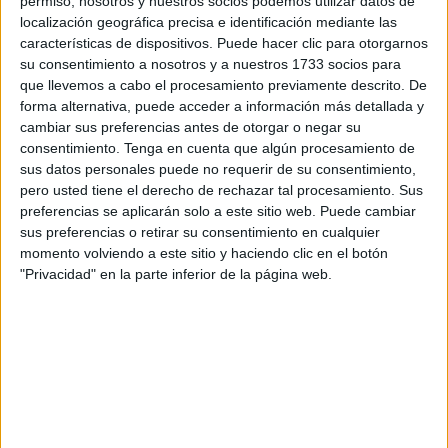
nuestra ciudad han sido separadas en el lado marroquí
permiso, nosotros y nuestros socios podemos utilizar datos de
localización geográfica precisa e identificación mediante las
según la letra que viene en su tarjeta de identificación que
características de dispositivos. Puede hacer clic para otorgarnos
verifica que dispone de un contrato para trabajar de forma
su consentimiento a nosotros y a nuestros 1733 socios para
regular en Ceuta.
que llevemos a cabo el procesamiento previamente descrito. De
forma alternativa, puede acceder a información más detallada y
Las tarjetas antiguas tienen una letra distinta a las nuevas,
cambiar sus preferencias antes de otorgar o negar su
separándose así a las trabajadores por distintas colas.
consentimiento.
Tenga en cuenta que algún procesamiento de
sus datos personales puede no requerir de su consentimiento,
Esto ha provocado que hoy martes se hayan producido
pero usted tiene el derecho de rechazar tal procesamiento. Sus
tardanzas en el paso de hasta dos horas, de acuerdo con
preferencias se aplicarán solo a este sitio web. Puede cambiar
los casos concretos conocidos por este periódico, lo que
sus preferencias o retirar su consentimiento en cualquier
no quita que haya podido haber otros superiores.
momento volviendo a este sitio y haciendo clic en el botón
"Privacidad" en la parte inferior de la página web.
El lunes también hubo retrasos aunque no del calado de
los alcanzados en el día de hoy, cuando el acceso se ha
ralentizado mucho más.
Proceso de regularización y menos contratos
El proceso de regularización de los trabajadores