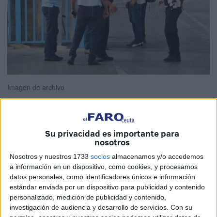
Imagen de archivo
Su privacidad es importante para
La
frontera
del Tarajal, que separa Ceuta de
Marruecos
,
nosotros
ha registrado colas y esperas de hasta dos horas en el
Nosotros y nuestros 1733
socios
almacenamos y/o accedemos
filtro de entrada de personas. Según fuentes consultadas
a información en un dispositivo, como cookies, y procesamos
por este periódico, el origen está en los controles ejercidos
datos personales, como identificadores únicos e información
por el vecino país.
estándar enviada por un dispositivo para publicidad y contenido
personalizado, medición de publicidad y contenido,
Las
trabajadoras transfronterizas
que accedían a
investigación de audiencia y desarrollo de servicios.
Con su