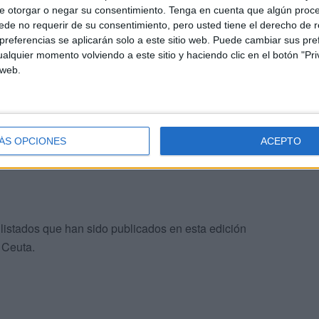
e otorgar o negar su consentimiento.
Tenga en cuenta que algún proc
de no requerir de su consentimiento, pero usted tiene el derecho de r
n ha sido publicada la Resolución del presidente del
referencias se aplicarán solo a este sitio web. Puede cambiar sus pref
icipales y Gestión Vial de Ceuta, Alejandro Ramírez,
alquier momento volviendo a este sitio y haciendo clic en el botón "Pri
ptos/as y no aptos/as en la primera prueba de la fase
 web.
 la provisión de 1 plaza de administrativo, mediante el
terna.
ÁS OPCIONES
ACEPTO
s listados que han sido publicados en esta edición
e Ceuta.