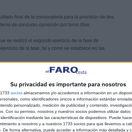
sultado final de la convocatoria para la provisión de dos
stema de concurso-oposición por turno libre.
ue se realizó el segundo ejercicio de la fase de
ejercicio de la fase, tal y como se establece en las
Su privacidad es importante para nosotros
s 1733
socios
almacenamos y/o accedemos a información en un disposit
sonales, como identificadores únicos e información estándar enviada 
ntenido personalizado, medición de publicidad y contenido, investigaci
os con la aclaratoria de que “al no haber ningún
os.
Con su permiso, nosotros y nuestros socios podemos utilizar datos 
discapacidad que haya superado todas las pruebas
identificación mediante las características de dispositivos. Puede hacer
ista para dicho cupo se asigna a la segunda clasificada
ntimiento a nosotros y a nuestros 1733 socios para que llevemos a ca
. De forma alternativa, puede acceder a información más detallada y 