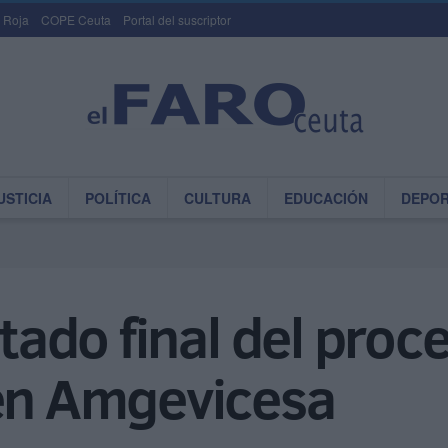
 Roja
COPE Ceuta
Portal del suscriptor
USTICIA
POLÍTICA
CULTURA
EDUCACIÓN
DEPO
ltado final del proc
 en Amgevicesa