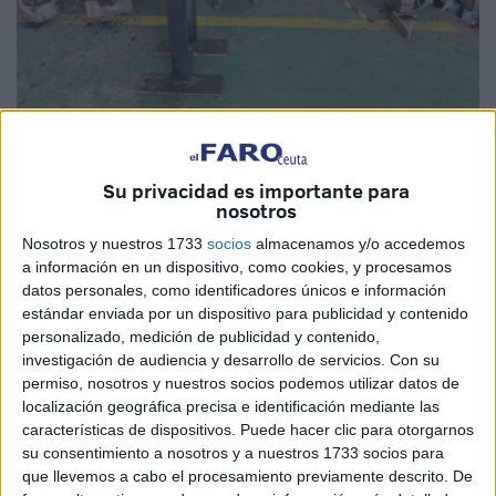
Cureñas desmontadas y separadas del cañón y las ruedas. En las fotografías se
observan las dos gualderas en cola de pato, unidas por las teleras y el eje de ruedas.
Su privacidad es importante para
nosotros
Imágenes cedidas
Nosotros y nuestros 1733
socios
almacenamos y/o accedemos
a información en un dispositivo, como cookies, y procesamos
datos personales, como identificadores únicos e información
estándar enviada por un dispositivo para publicidad y contenido
Prosiguen las actuaciones sobre las cureñas y cañones de
personalizado, medición de publicidad y contenido,
la Comandancia General de Ceuta en los talleres de la
investigación de audiencia y desarrollo de servicios.
Con su
Unidad Logística nº 23, fruto de la colaboración del
permiso, nosotros y nuestros socios podemos utilizar datos de
localización geográfica precisa e identificación mediante las
Instituto Mediterráneo de Culturas con las Fuerzas
características de dispositivos. Puede hacer clic para otorgarnos
Armadas.
su consentimiento a nosotros y a nuestros 1733 socios para
que llevemos a cabo el procesamiento previamente descrito. De
Las cureñas fabricadas hace 23 años, por los maestros