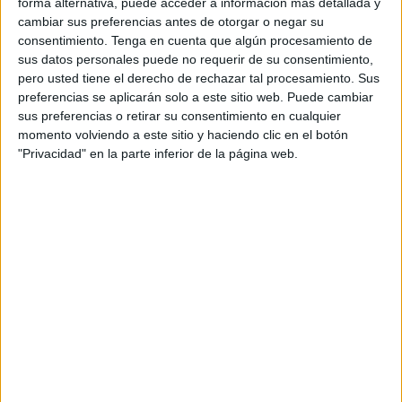
forma alternativa, puede acceder a información más detallada y
carpinteros don Antonio Cabrera González y don Juan
cambiar sus preferencias antes de otorgar o negar su
García López necesitaban una exhaustiva y profunda
consentimiento.
Tenga en cuenta que algún procesamiento de
sus datos personales puede no requerir de su consentimiento,
restauración para continuar al pie del mástil de la Bandera
pero usted tiene el derecho de rechazar tal procesamiento. Sus
en una imagen ya icónica de la ciudad.
preferencias se aplicarán solo a este sitio web. Puede cambiar
sus preferencias o retirar su consentimiento en cualquier
Estas cureñas para cañones de á 12 de campaña, con sus
momento volviendo a este sitio y haciendo clic en el botón
herrajes, son una fiel reproducción de la ilustración que se
"Privacidad" en la parte inferior de la página web.
recoge en el Tratado de Artillería del insigne artillero
español don Tomás de Morla y Pacheco (1747-1811).
Los cañones de bronce son de origen sueco, de 100 mm
de calibre, fabricados en Estocolmo en 1797 por Gerhard
Meyer. Fueron hallados en la fortaleza de San Antonio de
Larache y la primera noticia de su existencia data de
noviembre de 1927. Fueron trasladados al Parque de
Artillería de la ciudad y de allí al de Ceuta. Una vez en
aquí, presidieron la entrada de la puerta a los salones del
parador de “La Muralla” y posteriormente trasladados a su