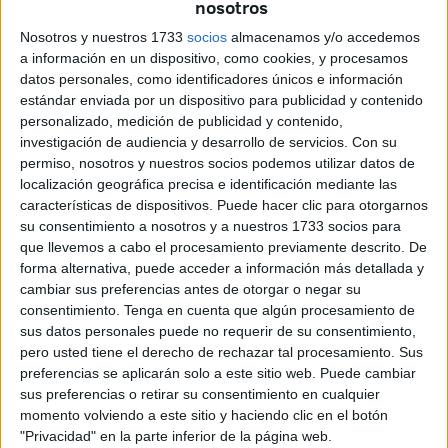
nosotros
especialmente,
en materia de ciencia ciudadana
, uno de
Nosotros y nuestros 1733
socios
almacenamos y/o accedemos
los grandes pilares del proyecto. Destaca en Ceuta
el
a información en un dispositivo, como cookies, y procesamos
haber caracerizado más de 1.600 objetos
datos personales, como identificadores únicos e información
abandonados en la naturaleza
, "gracias a la tecnología
estándar enviada por un dispositivo para publicidad y contenido
personalizado, medición de publicidad y contenido,
de apps como e-Litter, MARNOBA y Basuraleza, la nueva
investigación de audiencia y desarrollo de servicios.
Con su
app que presentó LIBERA para aumentar el uso de las
permiso, nosotros y nuestros socios podemos utilizar datos de
caracterizaciones de residuos".
localización geográfica precisa e identificación mediante las
características de dispositivos. Puede hacer clic para otorgarnos
Desde el Proyecto LIBERA han querido resaltar también la
su consentimiento a nosotros y a nuestros 1733 socios para
movilización de cerca de 100 personas, "que recogieron y
que llevemos a cabo el procesamiento previamente descrito. De
forma alternativa, puede acceder a información más detallada y
caracterizaron basuraleza en nueve puntos naturales de
cambiar sus preferencias antes de otorgar o negar su
toda la región, tanto en las campañas de ciencia
consentimiento.
Tenga en cuenta que algún procesamiento de
ciudadana de '1m
' por los diferentes entornos (terrestre,
2
sus datos personales puede no requerir de su consentimiento,
fluvial y marino), así como en '1m
contra la basuraleza', la
pero usted tiene el derecho de rechazar tal procesamiento. Sus
2
preferencias se aplicarán solo a este sitio web. Puede cambiar
gran recogida colaborativa anual de residuos que celebra
sus preferencias o retirar su consentimiento en cualquier
LIBERA cada mes de junio".
momento volviendo a este sitio y haciendo clic en el botón
"Privacidad" en la parte inferior de la página web.
Asimismo, han explicado que con estas campañas,