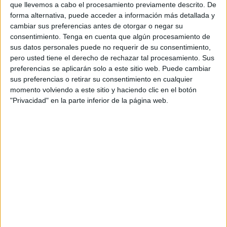
que llevemos a cabo el procesamiento previamente descrito. De
de hoteles en las provincias de Tetuán y Martil-Fnideq.
forma alternativa, puede acceder a información más detallada y
cambiar sus preferencias antes de otorgar o negar su
Así lo han dado a conocer varios establecimientos
consentimiento.
Tenga en cuenta que algún procesamiento de
hosteleros que se han hecho eco de la información sobre
sus datos personales puede no requerir de su consentimiento,
la eliminación de lo que hasta ahora había sido un
pero usted tiene el derecho de rechazar tal procesamiento. Sus
requerimiento para que los clientes pudieran hospedarse
preferencias se aplicarán solo a este sitio web. Puede cambiar
sus preferencias o retirar su consentimiento en cualquier
en sus instalaciones.
momento volviendo a este sitio y haciendo clic en el botón
"Privacidad" en la parte inferior de la página web.
Asimismo, ya una mujer soltera que viva en la misma
ciudad podría alquilar una habitación.
Radio Tetuán ha replicado la noticia, explicando que han
sido varios los hoteles clasificados y no clasificados los
que han recibido indicaciones verbales de que la
exigencia a sus clientes de un contrato de matrimonio al
momento de hacer una reserva de habitación “se
considera totalmente prohibida”.
Igualmente, han indicado que “no se debe impedir a