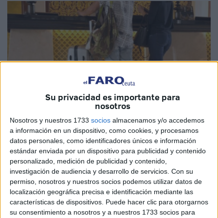
Su privacidad es importante para
nosotros
Nosotros y nuestros 1733
socios
almacenamos y/o accedemos
Foto: radiotetouan.ma
a información en un dispositivo, como cookies, y procesamos
datos personales, como identificadores únicos e información
estándar enviada por un dispositivo para publicidad y contenido
personalizado, medición de publicidad y contenido,
investigación de audiencia y desarrollo de servicios.
Con su
La reserva de hoteles en varias ciudades ya no requiere la
permiso, nosotros y nuestros socios podemos utilizar datos de
presentación de un contrato de matrimonio como requisito
localización geográfica precisa e identificación mediante las
para quienes deseen alojarse en ellos. Al menos es la
características de dispositivos. Puede hacer clic para otorgarnos
información que ha sido trasladada a varios propietarios
su consentimiento a nosotros y a nuestros 1733 socios para