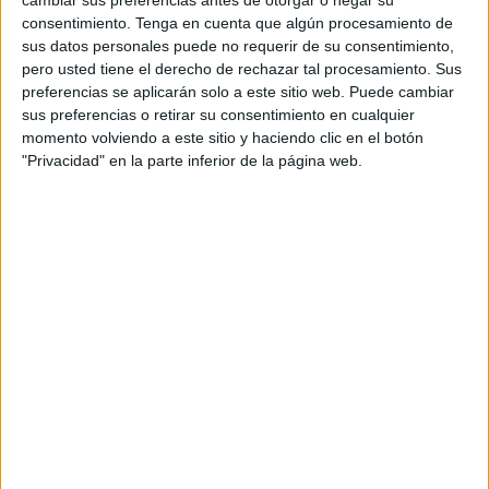
ellos muerto- que viajaban en un kayak que trataba de
consentimiento.
Tenga en cuenta que algún procesamiento de
alcanzar la costa de
Algeciras
(Cádiz). La alerta se ha
sus datos personales puede no requerir de su consentimiento,
producido esta mañana poco antes del servicio de rescate
pero usted tiene el derecho de rechazar tal procesamiento. Sus
llevado a cabo de cinco
magrebíes
que fueron
preferencias se aplicarán solo a este sitio web. Puede cambiar
sus preferencias o retirar su consentimiento en cualquier
trasladados al Muelle de España de Ceuta.
momento volviendo a este sitio y haciendo clic en el botón
"Privacidad" en la parte inferior de la página web.
Fuentes del dispositivo han informado de que una
embarcación de recreo avisó al centro de coordinación de
Tarifa de la presencia del kayak. De inmediato fue
movilizada la Salvamar Denébola, que localizó la piragua
cerca de la zona de Cala Arena, en Algeciras, donde
rescató a los tres inmigrantes con vida y recuperó el
cadáver de un cuarto tripulante, todos ellos varones de
origen magrebí.
La Salvamar Denébola llegó al puerto de Algeciras a las
9:40 horas para desembarcar a los inmigrantes rescatados
vivos, los tres con síntomas de hipotermia, y activar el