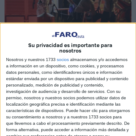
Su privacidad es importante para
nosotros
Nosotros y nuestros 1733
socios
almacenamos y/o accedemos
Personal de Salvamento Marítimo, Guardia Civil y operarios de
a información en un dispositivo, como cookies, y procesamos
una funeraria desembarcan el cadáver de una persona de origen
datos personales, como identificadores únicos e información
marroquí encontrado en aguas del Estrecho de Gibraltar, en el
estándar enviada por un dispositivo para publicidad y contenido
personalizado, medición de publicidad y contenido,
puerto de Algeciras, en la madrugada de este viernes.
EFE/A.
investigación de audiencia y desarrollo de servicios.
Con su
Carrasco Ragel/Archivo
permiso, nosotros y nuestros socios podemos utilizar datos de
localización geográfica precisa e identificación mediante las
características de dispositivos. Puede hacer clic para otorgarnos
su consentimiento a nosotros y a nuestros 1733 socios para
Salvamento Marítimo
ha recuperado en la mañana de
que llevemos a cabo el procesamiento previamente descrito. De
este domingo en el Estrecho a cuatro inmigrantes -uno de
forma alternativa, puede acceder a información más detallada y
cambiar sus preferencias antes de otorgar o negar su