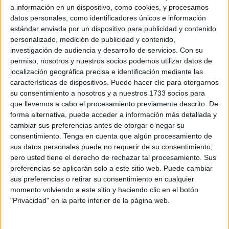
definitiva de la convocatoria de subvenciones
a información en un dispositivo, como cookies, y procesamos
correspondientes al
0,7% del Impuesto sobre la Renta
datos personales, como identificadores únicos e información
estándar enviada por un dispositivo para publicidad y contenido
de las Personas Físicas (IRPF)
y del Impuesto de
personalizado, medición de publicidad y contenido,
Sociedades, destinadas a financiar proyectos de interés
investigación de audiencia y desarrollo de servicios.
Con su
social.
permiso, nosotros y nuestros socios podemos utilizar datos de
localización geográfica precisa e identificación mediante las
Este programa, respaldado por los Presupuestos
características de dispositivos. Puede hacer clic para otorgarnos
Generales del Estado y regulado por el Real Decreto
su consentimiento a nosotros y a nuestros 1733 socios para
821/2021, tiene como objetivo impulsar actividades de
que llevemos a cabo el procesamiento previamente descrito. De
forma alternativa, puede acceder a información más detallada y
interés general que beneficien a colectivos vulnerables.
cambiar sus preferencias antes de otorgar o negar su
consentimiento.
Tenga en cuenta que algún procesamiento de
En total, se han asignado 2.678.149,31 euros (2,6 millones
sus datos personales puede no requerir de su consentimiento,
de euros) para financiar iniciativas lideradas por
pero usted tiene el derecho de rechazar tal procesamiento. Sus
asociaciones del Tercer Sector
en Ceuta durante 2024-
preferencias se aplicarán solo a este sitio web. Puede cambiar
2025.
sus preferencias o retirar su consentimiento en cualquier
momento volviendo a este sitio y haciendo clic en el botón
Esta cantidad, que forma parte de los 82,56 millones de
"Privacidad" en la parte inferior de la página web.
euros autorizados a nivel estatal, está destinada a
programas que abarcan desde la inclusión social hasta la