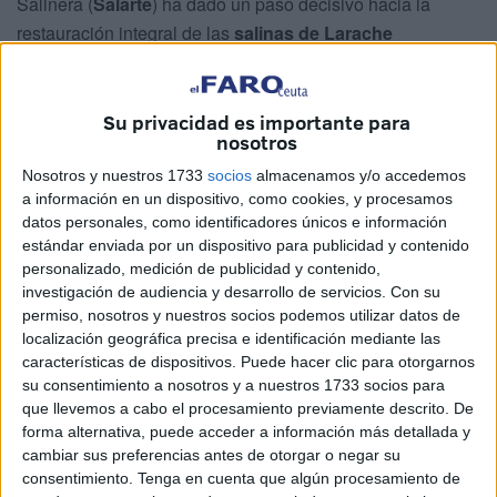
Salinera (
Salarte
) ha dado un paso decisivo hacia la
restauración integral de las
salinas de Larache
(Marruecos) y
renaturalización socioeosistémica de las
marismas del Loukkos
aplicando soluciones basadas en
la naturaleza y la economía azul.
Su privacidad es importante para
nosotros
Técnicos de la organización gaditana se han desplazado
Nosotros y nuestros 1733
socios
almacenamos y/o accedemos
recientemente a la zona para evaluar el estado actual de
a información en un dispositivo, como cookies, y procesamos
los humedales y mantener reuniones con las instituciones
datos personales, como identificadores únicos e información
estándar enviada por un dispositivo para publicidad y contenido
locales e investigadores implicados en su conservación,
personalizado, medición de publicidad y contenido,
dentro de una estrategia que trabaja en la definición de un
investigación de audiencia y desarrollo de servicios.
Con su
proyecto de actuación integral destinado a
restaurar y
permiso, nosotros y nuestros socios podemos utilizar datos de
gestionar este patrimonio natural y cultural.
localización geográfica precisa e identificación mediante las
características de dispositivos. Puede hacer clic para otorgarnos
El encuentro, promovido por
Mustafa el Khadir
,
su consentimiento a nosotros y a nuestros 1733 socios para
que llevemos a cabo el procesamiento previamente descrito. De
presidente de la Association pour le Développement
forma alternativa, puede acceder a información más detallada y
Solidaire de Burdeos (ADS-Burdeos) y por su compañera
cambiar sus preferencias antes de otorgar o negar su
Ghita Aouami, reunió a un equipo multidisciplinar
consentimiento.
Tenga en cuenta que algún procesamiento de