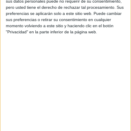
integrado por la artista y promotora cultural Karmit
sus datos personales puede no requerir de su consentimiento,
pero usted tiene el derecho de rechazar tal procesamiento. Sus
EvenZur; el conservador del yacimiento arqueológico de
preferencias se aplicarán solo a este sitio web. Puede cambiar
Lixus, Anass Amrani; el historiador y representante de la
sus preferencias o retirar su consentimiento en cualquier
asociación Larache en Acción, Driss Chahboune; el
momento volviendo a este sitio y haciendo clic en el botón
médico francés Daniel Mojica; el profesor de Bellas Artes
"Privacidad" en la parte inferior de la página web.
Aziz Amrani; el biólogo y profesor de la Universidad de
Larache Younes Hmimsa; la experta agroalimentaria
española Marta Angulo, fundadora de A Taste of Spain; y
los representantes de Salarte, Juan Martín Bermúdez y
Mara Escassi, presidente y vicepresidenta de la ONG,
respectivamente.
Recepción en Larache