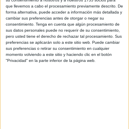
su consentimiento a nosotros y a nuestros 1733 socios para
narración de los hechos y su descripción de las
que llevemos a cabo el procesamiento previamente descrito. De
forma alternativa, puede acceder a información más detallada y
situaciones concretas encierran unos análisis psicológicos
cambiar sus preferencias antes de otorgar o negar su
e ilustran unos compromisos morales, políticos y
consentimiento.
Tenga en cuenta que algún procesamiento de
humanitarios que tienen que ver con muchos de los
sus datos personales puede no requerir de su consentimiento,
problemas actuales. En resumen, nos muestran cómo la
pero usted tiene el derecho de rechazar tal procesamiento. Sus
literatura –la buena literatura- es el mejor instrumento para
preferencias se aplicarán solo a este sitio web. Puede cambiar
sus preferencias o retirar su consentimiento en cualquier
entender la mente humana y para interpretar la cultura que
momento volviendo a este sitio y haciendo clic en el botón
define a una sociedad, sí, a nuestra sociedad de aquí y de
"Privacidad" en la parte inferior de la página web.
ahora.
El denominador común de esta colección de trece relatos
de diferentes extensiones y de distintos contenidos es la
denuncia de unas contradicciones y de unas injusticias
sociales, y, también, la profundización psicológica de unos
comportamientos que hunden sus raíces en convicciones
ideológicas determinadas por situaciones familiares que
hoy mantienen una plena vigencia. Los dibujos de estos