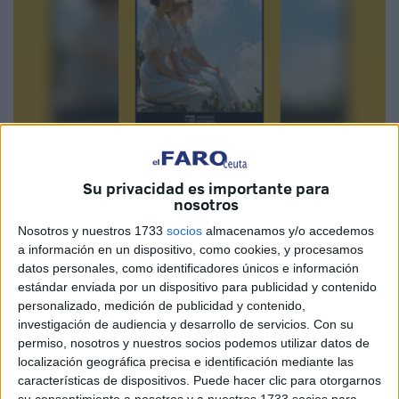
Imagen cedida
Su privacidad es importante para
nosotros
Nosotros y nuestros 1733
socios
almacenamos y/o accedemos
a información en un dispositivo, como cookies, y procesamos
Con la lectura de esta obra he disfrutado y he aprendido,
datos personales, como identificadores únicos e información
me ha enganchado, me ha hecho preguntas y me ha
estándar enviada por un dispositivo para publicidad y contenido
sugerido respuestas. A mi juicio, la publicación de este
personalizado, medición de publicidad y contenido,
volumen XVI que reúne trece obras de La Comedia
investigación de audiencia y desarrollo de servicios.
Con su
permiso, nosotros y nuestros socios podemos utilizar datos de
humana de Honoré de Balzac (1799 – 1850), autor
localización geográfica precisa e identificación mediante las
reconocido como uno de los grandes narradores
características de dispositivos. Puede hacer clic para otorgarnos
universales, es oportuna porque nos demuestra que la