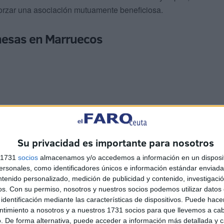
forzar una asociación mutuamente beneficiosa.
nesas en Marruecos
de la Inversión, la Convergencia y la Evaluación de las
 este encuentro del mundo de los negocios, que reúne a
Su privacidad es importante para nosotros
reviste una gran importancia específicamente para el
s 1731
socios
almacenamos y/o accedemos a información en un disposit
 Japón, que ocupa el tercer lugar en el ranking mundial.
sonales, como identificadores únicos e información estándar enviada 
ntenido personalizado, medición de publicidad y contenido, investigaci
os.
Con su permiso, nosotros y nuestros socios podemos utilizar datos 
s japonesas instaladas en el Reino y que son
identificación mediante las características de dispositivos. Puede hacer
n Marruecos.
ntimiento a nosotros y a nuestros 1731 socios para que llevemos a ca
. De forma alternativa, puede acceder a información más detallada y 