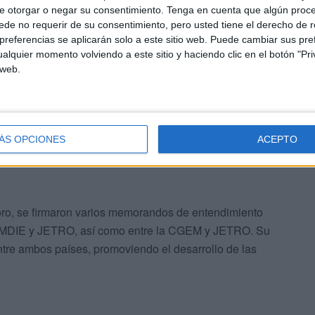
inada a promover las inversiones, que es celebrada por los
e otorgar o negar su consentimiento.
Tenga en cuenta que algún proc
de no requerir de su consentimiento, pero usted tiene el derecho de r
an presentes en esta reunión de alto nivel, y añadió que
referencias se aplicarán solo a este sitio web. Puede cambiar sus pref
res japoneses en Marruecos.
alquier momento volviendo a este sitio y haciendo clic en el botón "Pri
 web.
ÁS OPCIONES
ACEPTO
foro, se firmaron varios memorandos de entendimiento
la AMDIE y JETRO, así como entre la CGEM y JETRO. Su
ntre ambos países, promoviendo el desarrollo de las