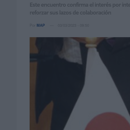
Este encuentro confirma el interés por int
reforzar sus lazos de colaboración
Por
MAP
03/03/2023 - 09:50