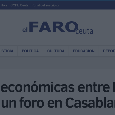
 Roja
COPE Ceuta
Portal del suscriptor
USTICIA
POLÍTICA
CULTURA
EDUCACIÓN
DEPO
s económicas entre
 un foro en Casabl