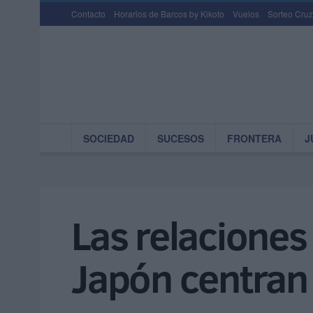
Contacto
Horarios de Barcos by Kikoto
Vuelos
Sorteo Cruz
SOCIEDAD
SUCESOS
FRONTERA
J
Las relacione
Japón centran