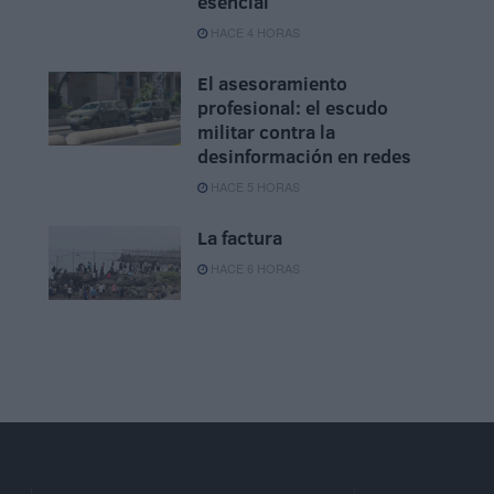
esencial
HACE 4 HORAS
El asesoramiento
profesional: el escudo
militar contra la
desinformación en redes
HACE 5 HORAS
La factura
HACE 6 HORAS