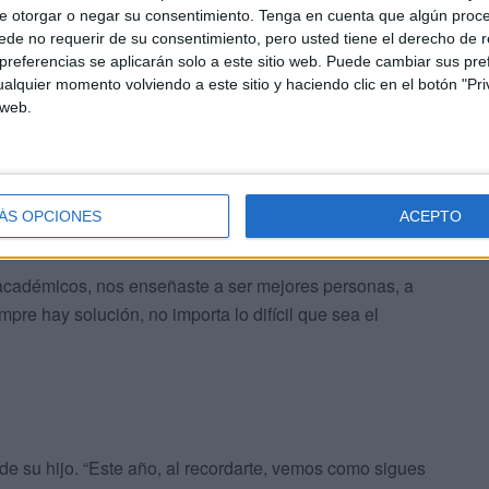
 una carta que han leído, “hoy, en tu cumpleaños,
e otorgar o negar su consentimiento.
Tenga en cuenta que algún proc
e cariño y gratitud. Queremos aprovechar este momento
de no requerir de su consentimiento, pero usted tiene el derecho de r
referencias se aplicarán solo a este sitio web. Puede cambiar sus pref
ría, tu energía y tu forma de ser tan única siguen
alquier momento volviendo a este sitio y haciendo clic en el botón "Pri
 web.
ÁS OPCIONES
ACEPTO
cadémicos, nos enseñaste a ser mejores personas, a
mpre hay solución, no importa lo difícil que sea el
de su hijo. “Este año, al recordarte, vemos como sigues