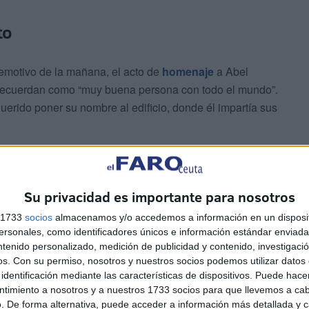
to
emotivo de la mañana, el acto de
homenaje
a Abel
recuerdan como “muy buena persona con todo el mundo”.
uerido poner su nombre al edificio, donde él impartía sus
Su privacidad es importante para nosotros
s 1733
socios
almacenamos y/o accedemos a información en un disposit
sonales, como identificadores únicos e información estándar enviada 
ncidido también con el día de su cumpleaños. Sus
ntenido personalizado, medición de publicidad y contenido, investigaci
do presentes en estos momentos en los que ha sido
os.
Con su permiso, nosotros y nuestros socios podemos utilizar datos 
identificación mediante las características de dispositivos. Puede hacer
ntimiento a nosotros y a nuestros 1733 socios para que llevemos a ca
. De forma alternativa, puede acceder a información más detallada y 