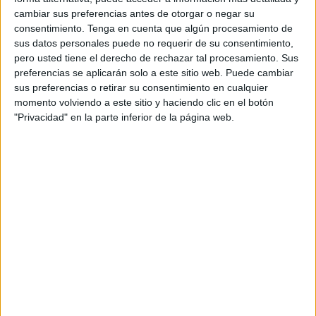
imágenes que documentan el regreso del ejercicio Kudia
cambiar sus preferencias antes de otorgar o negar su
Tahar, liderado por el
Grupo de Regulares de Ceuta nº
consentimiento.
Tenga en cuenta que algún procesamiento de
54
. Las fotografías capturan el retorno de las unidades
sus datos personales puede no requerir de su consentimiento,
pero usted tiene el derecho de rechazar tal procesamiento. Sus
desde el Centro de Adiestramiento Chinchilla
de Monte-
preferencias se aplicarán solo a este sitio web. Puede cambiar
Aragón, en Albacete, resaltando tanto los movimientos
sus preferencias o retirar su consentimiento en cualquier
tácticos como la cohesión de las fuerzas al concluir este
momento volviendo a este sitio y haciendo clic en el botón
exigente entrenamiento.
"Privacidad" en la parte inferior de la página web.
Asimismo, la Comgeceu también ha publicado otras
imágenes con relación al ejercicio de adiestramiento en el
que también ha participado e
l Regimiento Mixto de
Artillería
(
Ramix-30)
como Unidad de Apoyo de Fuego
UAF durante el ejercicio Kudia Tahar liderado por el Tabor
del
Grupo de Regulares de Ceuta nº 54 en el Centro de
Adiestramiento de Chinchilla,
Albacete.
Los Regulares componen una unidad de Infantería
perfectamente preparada para aproximarse al
enemigo
y