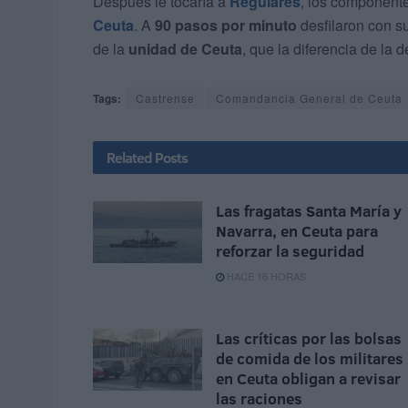
Después le tocaría a
Regulares
, los component
Ceuta
. A
90 pasos por minuto
desfilaron con su
de la
unidad de Ceuta
, que la diferencia de la d
Tags:
Castrense
Comandancia General de Ceuta
Related
Posts
Las fragatas Santa María y
Navarra, en Ceuta para
reforzar la seguridad
HACE 16 HORAS
Las críticas por las bolsas
de comida de los militares
en Ceuta obligan a revisar
las raciones