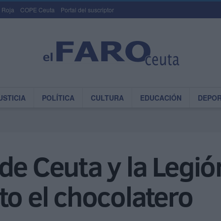
 Roja
COPE Ceuta
Portal del suscriptor
USTICIA
POLÍTICA
CULTURA
EDUCACIÓN
DEPO
e Ceuta y la Legión
to el chocolatero