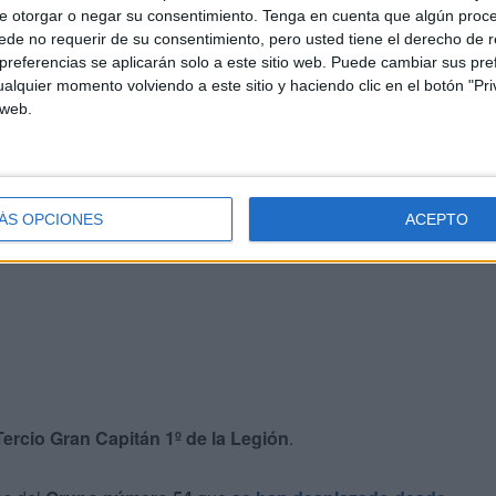
e otorgar o negar su consentimiento.
Tenga en cuenta que algún proc
de no requerir de su consentimiento, pero usted tiene el derecho de r
referencias se aplicarán solo a este sitio web. Puede cambiar sus pref
alquier momento volviendo a este sitio y haciendo clic en el botón "Pri
 web.
 y 90 pasos por minuto
desfile de la Legión
desplazada desde la ciudad
icieron su respectivo recorrido a
160 pasos por minuto
ÁS OPCIONES
ACEPTO
Tercio Gran Capitán 1º de la Legión
.