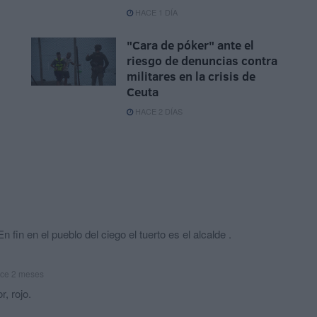
HACE 1 DÍA
"Cara de póker" ante el
riesgo de denuncias contra
militares en la crisis de
Ceuta
HACE 2 DÍAS
fin en el pueblo del ciego el tuerto es el alcalde .
ce 2 meses
, rojo.