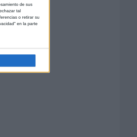
esamiento de sus
echazar tal
erencias o retirar su
vacidad" en la parte