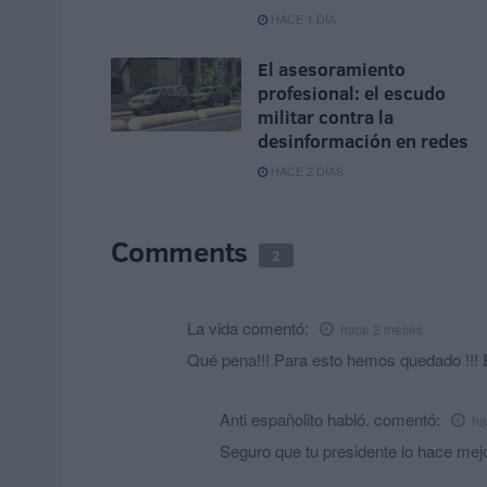
HACE 1 DÍA
El asesoramiento
profesional: el escudo
militar contra la
desinformación en redes
HACE 2 DÍAS
Comments
2
La vida
comentó:
hace 2 meses
Qué pena!!! Para esto hemos quedado !!! En 
Anti españolito habló.
comentó:
ha
Seguro que tu presidente lo hace mejor