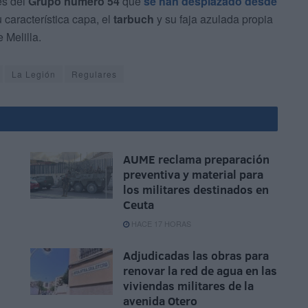
es del
Grupo número 54
que
se han desplazado desde
 característica capa, el
tarbuch
y su faja azulada propia
e Melilla.
La Legión
Regulares
AUME reclama preparación
preventiva y material para
los militares destinados en
Ceuta
HACE 17 HORAS
Adjudicadas las obras para
renovar la red de agua en las
viviendas militares de la
avenida Otero