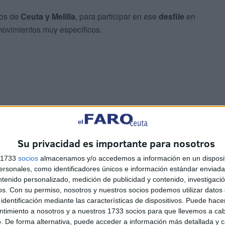
dos de
Ceuta y Melilla
, para participar en ese
desfile
en
 movimientos muy específicos.
icial que se llevó a cabo este sábado y que pudo ser
es de Defensa.
Su privacidad es importante para nosotros
s 1733
socios
almacenamos y/o accedemos a información en un disposit
sonales, como identificadores únicos e información estándar enviada 
ntenido personalizado, medición de publicidad y contenido, investigaci
os.
Con su permiso, nosotros y nuestros socios podemos utilizar datos 
🇸 (@EMADmde)
May 30, 2026
identificación mediante las características de dispositivos. Puede hacer
ntimiento a nosotros y a nuestros 1733 socios para que llevemos a ca
. De forma alternativa, puede acceder a información más detallada y 