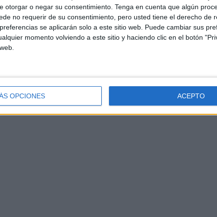
e otorgar o negar su consentimiento.
Tenga en cuenta que algún proc
de no requerir de su consentimiento, pero usted tiene el derecho de r
nsayos de coordinación y paso
, sino también un
referencias se aplicarán solo a este sitio web. Puede cambiar sus pref
alquier momento volviendo a este sitio y haciendo clic en el botón "Pri
 muestra de ello ha sido la
reciente visita
del Grupo de
 web.
 Toledo, un espacio que alberga piezas y recuerdos
ón que suscitan estas visitas, especialmente al tratarse
ÁS OPCIONES
ACEPTO
rcito de Tierra.