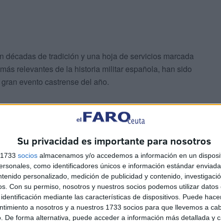
on décadas de tradición y una hoja de servicios marcada
más relevantes de la historia militar española, han sido
 gran evento castrense del año.
apitán”, 1º de La Legión, y el Tabor de
inan su paso.
Su privacidad es importante para nosotros
s 1733
socios
almacenamos y/o accedemos a información en un disposit
L_ET
@COMGECEU_ET
sonales, como identificadores únicos e información estándar enviada 
pic.twitter.com/e0CBB5YToC
ntenido personalizado, medición de publicidad y contenido, investigaci
os.
Con su permiso, nosotros y nuestros socios podemos utilizar datos 
identificación mediante las características de dispositivos. Puede hacer
Melilla (@COMGEMEL_ET)
October 9,
ntimiento a nosotros y a nuestros 1733 socios para que llevemos a ca
. De forma alternativa, puede acceder a información más detallada y 