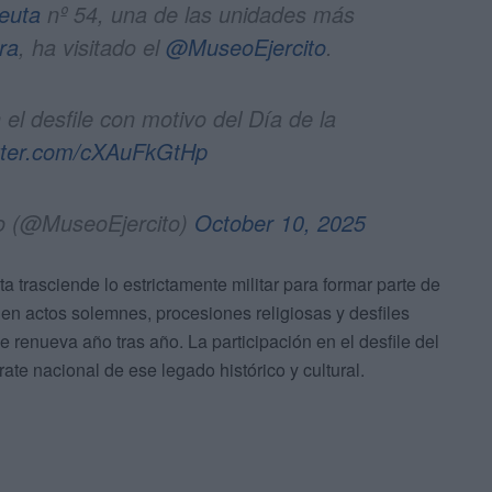
euta
nº 54, una de las unidades más
ra
, ha visitado el
@MuseoEjercito
.
el desfile con motivo del Día de la
itter.com/cXAuFkGtHp
to (@MuseoEjercito)
October 10, 2025
a trasciende lo estrictamente militar para formar parte de
 en actos solemnes, procesiones religiosas y desfiles
e renueva año tras año. La participación en el desfile del
ate nacional de ese legado histórico y cultural.