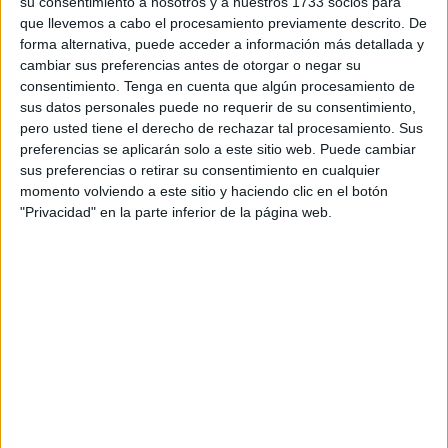
su consentimiento a nosotros y a nuestros 1733 socios para
presencia de componentes del
Grupo de Regulares
que llevemos a cabo el procesamiento previamente descrito. De
número 54
de Ceuta. Además, por parte de Melilla,
forma alternativa, puede acceder a información más detallada y
cambiar sus preferencias antes de otorgar o negar su
acudirá la
Legión para participar en el
desfile
.
consentimiento.
Tenga en cuenta que algún procesamiento de
sus datos personales puede no requerir de su consentimiento,
El acto incluirá un
salto
paracaidista, izado y homenaje
pero usted tiene el derecho de rechazar tal procesamiento. Sus
de la Bandera Nacional, homenaje a los que dieron su
preferencias se aplicarán solo a este sitio web. Puede cambiar
vida por España, desfile aéreo, desfile terrestre y arriado
sus preferencias o retirar su consentimiento en cualquier
de la Bandera Nacional.
momento volviendo a este sitio y haciendo clic en el botón
"Privacidad" en la parte inferior de la página web.
Van a participar
30 aeronaves de caza
, 16 de transporte
más la aeronave del salto paracaidista, así como 25
helicópteros. El desfile motorizado incluye
109 vehículos
,
32 motos y participarán 3.402 hombres, 344 mujeres, 130
caballos y 6 perros. Son todos los integrantes
contemplados en este esperado desfile.
La Legión
, con sus integrantes desfilando a 160 pasos por
minuto, es decir, 128 metros por minuto, llega desde