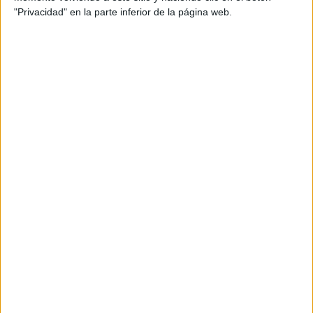
"Privacidad" en la parte inferior de la página web.
El Grupo Regulares número 54,
descendiente de las
Fuerzas Regulares Indígenas de Melilla, conforma uno de
los cinco grupos históricos con numerosas recompensas
en su haber.
Al desfile de los tres ejércitos, de la Legión y de la Guardia
Civil no ha asistido la princesa de Asturias, ya que se
encuentra de maniobras dentro de su formación en la
Academia General de Zaragoza.