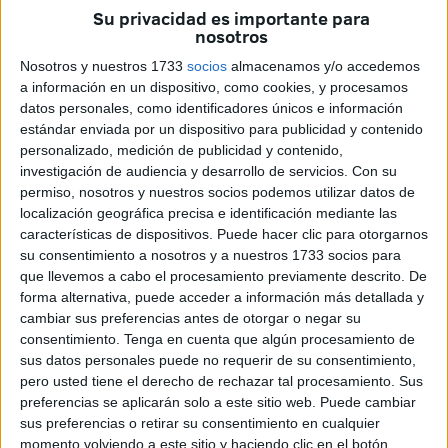
Su privacidad es importante para
los Reyes de España.
nosotros
Una participación y presencia que ha destacado el
Nosotros y nuestros 1733
socios
almacenamos y/o accedemos
presidente de la Ciudad, Juan Vivas, que ha dejado saber
a información en un dispositivo, como cookies, y procesamos
datos personales, como identificadores únicos e información
este sábado que "los ceutíes nos sentimos honrados,
estándar enviada por un dispositivo para publicidad y contenido
satisfechos y orgullosos".
personalizado, medición de publicidad y contenido,
investigación de audiencia y desarrollo de servicios.
Con su
Vivas ha transmitido su enhorabuena a "nuestra
permiso, nosotros y nuestros socios podemos utilizar datos de
Comandancia General y a nuestros Regulares".
localización geográfica precisa e identificación mediante las
características de dispositivos. Puede hacer clic para otorgarnos
su consentimiento a nosotros y a nuestros 1733 socios para
que llevemos a cabo el procesamiento previamente descrito. De
forma alternativa, puede acceder a información más detallada y
cambiar sus preferencias antes de otorgar o negar su
consentimiento.
Tenga en cuenta que algún procesamiento de
sus datos personales puede no requerir de su consentimiento,
pero usted tiene el derecho de rechazar tal procesamiento. Sus
preferencias se aplicarán solo a este sitio web. Puede cambiar
sus preferencias o retirar su consentimiento en cualquier
momento volviendo a este sitio y haciendo clic en el botón