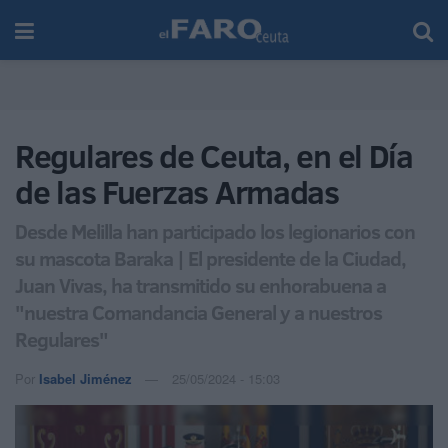
Regulares de Ceuta, en el Día
de las Fuerzas Armadas
Desde Melilla han participado los legionarios con
su mascota Baraka | El presidente de la Ciudad,
Juan Vivas, ha transmitido su enhorabuena a
"nuestra Comandancia General y a nuestros
Regulares"
Por
Isabel Jiménez
25/05/2024 - 15:03