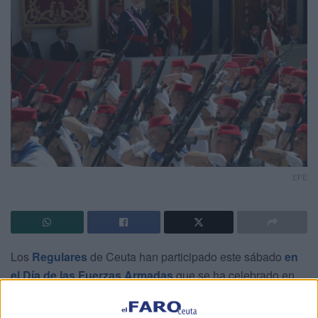
EFE
Los
Regulares
de Ceuta han participado este sábado
en
el Día de las Fuerzas Armadas
que se ha celebrado en
Oviedo, con la participación de miles de
militares
. Desde
Melilla
se ha desplazado la Legión. Han estado presentes