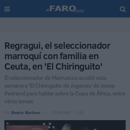
Regragui, el seleccionador
marroquí con familia en
Ceuta, en 'El Chiringuito'
El seleccionador de Marruecos acudió esta
semana a 'El Chiringuito de Jugones' de Josep
Pedrerol para hablar sobre la Copa de África, entre
otros temas
Por
Beatriz Martínez
17/04/2025 - 11:06