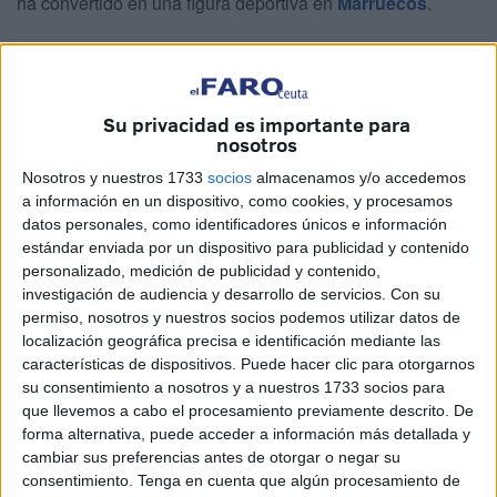
ha convertido en una figura deportiva en
Marruecos
.
Durante esa entrevista que le hicieron en el
programa
dirigido por Josep Pedrerol
tampoco faltaron los
mensajes de apoyo y ánimo al seleccionador
. Las
Su privacidad es importante para
cámaras del ‘Chiringuito’ se trasladaron hasta
Castillejos
nosotros
(Marruecos) para que el padre del seleccionador y sus
Nosotros y nuestros 1733
socios
almacenamos y/o accedemos
amigos de la infancia les enviaran un saludo a Regragui.
a información en un dispositivo, como cookies, y procesamos
datos personales, como identificadores únicos e información
"Walid es muy inteligente"
estándar enviada por un dispositivo para publicidad y contenido
personalizado, medición de publicidad y contenido,
investigación de audiencia y desarrollo de servicios.
Con su
permiso, nosotros y nuestros socios podemos utilizar datos de
localización geográfica precisa e identificación mediante las
características de dispositivos. Puede hacer clic para otorgarnos
su consentimiento a nosotros y a nuestros 1733 socios para
que llevemos a cabo el procesamiento previamente descrito. De
forma alternativa, puede acceder a información más detallada y
cambiar sus preferencias antes de otorgar o negar su
consentimiento.
Tenga en cuenta que algún procesamiento de