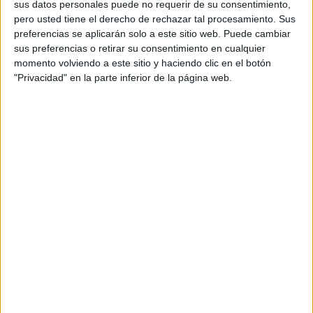
sus datos personales puede no requerir de su consentimiento,
pero usted tiene el derecho de rechazar tal procesamiento. Sus
preferencias se aplicarán solo a este sitio web. Puede cambiar
sus preferencias o retirar su consentimiento en cualquier
momento volviendo a este sitio y haciendo clic en el botón
"Privacidad" en la parte inferior de la página web.
Su padre, con
pasado vinculado a Ceuta
, destacó que su
hijo “es un entrenador muy inteligente.
Ha jugado en
España y ha jugado en Francia
”. Asimismo, aseguró que
Walid “va a llegar muy lejos, porque trabaja con
inteligencia”.
Además, le lanzó un mensaje de ánimos, deseándole
“mucha suerte” y asegurando que “la copa se queda aquí
en Marruecos”.
Amigos de la infancia
Junto al padre de Walid Regragui también se encontraba