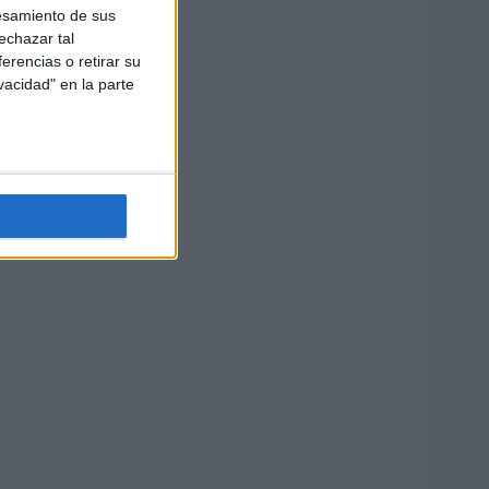
esamiento de sus
echazar tal
erencias o retirar su
vacidad" en la parte