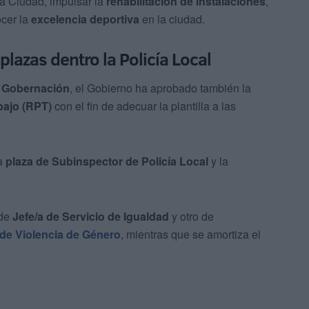
a Ciudad, impulsar la
rehabilitación de instalaciones
,
cer la
excelencia deportiva
en la ciudad.
plazas dentro la Policía Local
y Gobernación
, el Gobierno ha aprobado también la
bajo (RPT)
con el fin de adecuar la plantilla a las
na
plaza de Subinspector de Policía Local
y la
 de
Jefe/a de Servicio de Igualdad
y otro de
 de Violencia de Género
, mientras que se amortiza el