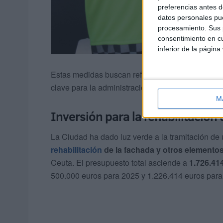
preferencias antes d
datos personales pue
procesamiento. Sus p
consentimiento en cu
inferior de la página
Estas medidas buscan reforzar la atención a la s
clave para la administración local.
M
Inversión para la rehabilitación d
La Ciudad ha dado luz verde a la tramitación de
rehabilitación
de la fachada y otros elemento
Ceuta. El presupuesto total asciende a
1.726.41
500.000 euros para 2025 y 1.226.414 euros para