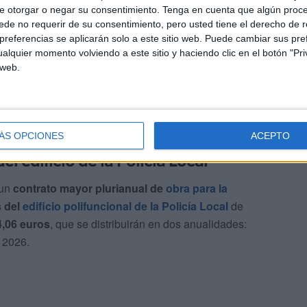
e otorgar o negar su consentimiento.
Tenga en cuenta que algún proc
de no requerir de su consentimiento, pero usted tiene el derecho de r
referencias se aplicarán solo a este sitio web. Puede cambiar sus pref
alquier momento volviendo a este sitio y haciendo clic en el botón "Pri
 web.
eguridad y la igualdad en la ciudad, reforzando áreas
ÁS OPCIONES
ACEPTO
el edificio de la Policía Local
 un
contrato mayor plurianual de
obra
para la
s del
edificio polifuncional de la Policía Local
de
4,06 euros
, que se distribuirán en dos anualidades:
 2026.