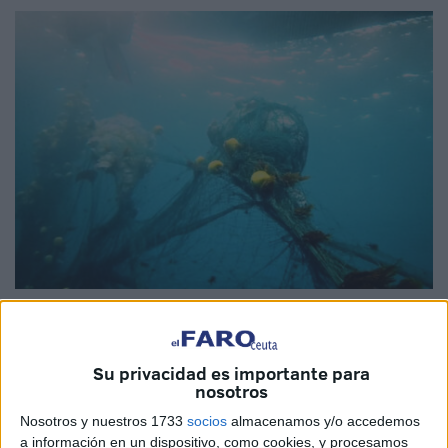
Foto: CECAM Centosub
Su privacidad es importante para
nosotros
La pesca ilegal con redes de enmalle a la deriva
,
Nosotros y nuestros 1733
socios
almacenamos y/o accedemos
conocidas como
“redes de la muerte”
, que están
a información en un dispositivo, como cookies, y procesamos