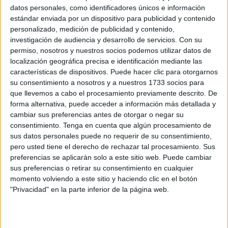
realizando
embarcaciones marroquíes
en
aguas del
datos personales, como identificadores únicos e información
estándar enviada por un dispositivo para publicidad y contenido
Estrecho de Gibraltar
ya está en conocimiento
personalizado, medición de publicidad y contenido,
del
Ministerio para la Transición Ecológica y el Reto
investigación de audiencia y desarrollo de servicios.
Con su
Demográfico (MITECO)
a través de
permiso, nosotros y nuestros socios podemos utilizar datos de
una
denuncia
presentada por
Verdemar Ecologistas en
localización geográfica precisa e identificación mediante las
características de dispositivos. Puede hacer clic para otorgarnos
Acción
y con un episodio reciente cercano por el que tuvo
su consentimiento a nosotros y a nuestros 1733 socios para
que actuar Agentes de la
Guardia Civil
adscritos
que llevemos a cabo el procesamiento previamente descrito. De
al
Servicio Marítimo
de la Comandancia de Ceuta.
forma alternativa, puede acceder a información más detallada y
cambiar sus preferencias antes de otorgar o negar su
A través de un comunicado, la
asociación
consentimiento.
Tenga en cuenta que algún procesamiento de
ecologista
alerta que “estas artes de
pesca
sus datos personales puede no requerir de su consentimiento,
pero usted tiene el derecho de rechazar tal procesamiento. Sus
prohibidas
atrapan de forma indiscriminada
cetáceos,
preferencias se aplicarán solo a este sitio web. Puede cambiar
tortugas, tiburones y aves marinas protegidas
”,
sus preferencias o retirar su consentimiento en cualquier
indicando además que esto trae como resultado
momento volviendo a este sitio y haciendo clic en el botón
la
“destrucción de los fondos marinos
y la
pérdida de
"Privacidad" en la parte inferior de la página web.
hábitats
esenciales para la reproducción y alimentación
de numerosas especies”.